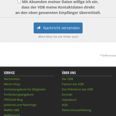
Mit Absenden meiner Daten willige ich ein,
dass der VDB meine Kontaktdaten direkt
an den oben genannten Empfänger übermittelt.
Nachricht versenden
(Bitte füllen Sie alle Felder aus!)
2
*
differenzb
SERVICE
ÜBER UNS
Nachrichten
Der VDB
Merch-Shop
Partner des VDB
Vorteilsangebote für Mitglieder
Das Präsidium des VDB
Fortbildungsangebote
Kontakt
PROGUN Blog
Impressum
Jobbörse und Nachfolge
AGB
Waffen-ABC
Datenschutzerklärung
Waffenrecht