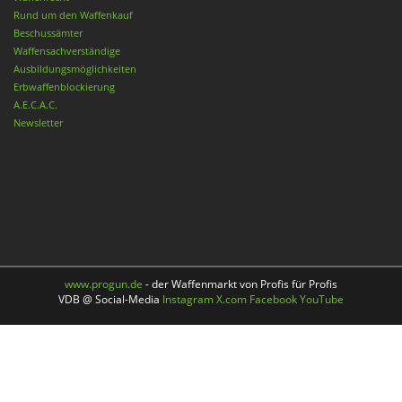
Rund um den Waffenkauf
Beschussämter
Waffensachverständige
Ausbildungsmöglichkeiten
Erbwaffenblockierung
A.E.C.A.C.
Newsletter
www.progun.de
- der Waffenmarkt von Profis für Profis
VDB @ Social-Media
Instagram
X.com
Facebook
YouTube