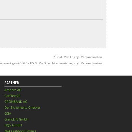
1
*
inkl. MwSt.; zzgl. Versandkosten
esteuert gemäß §25a UStG.;MwSt. nicht ausweisbar; zzgl. Versandkosten
PARTNER
Ampere AG
CarFleet24
CRONBANK AG
Der Sicherheits-Checker
GGA
GrantLift GmbH
HQS GmbH
IWA OutdoorClassics