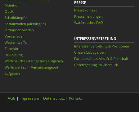
PRESSE
Munition
Pressekontakt
Optik
Pressemeldungen
Schalldämpfer
Waffenrechts-FAQ
Softairwaffen (Airsoftgun)
Ordonnanzwaffen
Vorderlader
INTERESSENVERTRETUNG
Westernwaffen
Interessenvertretung & Positionen
Zubehör
Unsere Lobbyarbeit
Bekleidung
Fachausschuss Airsoft & Paintball
Waffensuche - Kaufgesuch aufgeben
Gesetzgebung im Überblick
Waffenverkauf - Verkaufsangebot
aufgeben
AGB
|
Impressum
|
Datenschutz
|
Kontakt