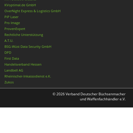
KVoptimal.de GmbH
OverNight Express & Logistics GmbH
PiP Laser
Pro Image
ProvenExpert
Rechtliche Unterstützung
A.T.U.
BSG-Wüst Data Security GmbH
DPD
First Data
Handelsverband Hessen
Landbell AG
Rheinischer-Inkassodienst e.K.
Zukos
© 2026 Verband Deutscher Büchsenmacher
und Waffenfachhändler e.V.
Nach oben