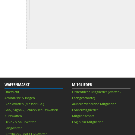
WAFFENMARKT
MITGLIEDER
Übersicht
Ordentliche Mitglieder (Waffen-
Armbrüste & Bögen
Fachgeschäfte)
Blankwaffen (Messer u.ä.)
Außerordentliche Mitglieder
Gas-, Signal-, Schreckschusswaffen
Fördermitglieder
Kurzwaffen
Mitgliedschaft
Deko- & Salutwaffen
Login für Mitglieder
Langwaffen
Luftdruck- und CO2-Waffen