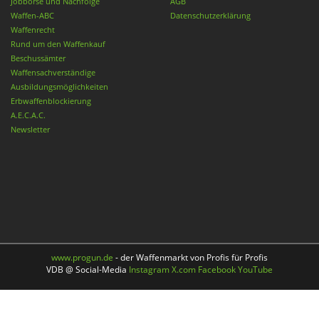
Jobbörse und Nachfolge
AGB
Waffen-ABC
Datenschutzerklärung
Waffenrecht
Rund um den Waffenkauf
Beschussämter
Waffensachverständige
Ausbildungsmöglichkeiten
Erbwaffenblockierung
A.E.C.A.C.
Newsletter
www.progun.de
- der Waffenmarkt von Profis für Profis
VDB @ Social-Media
Instagram
X.com
Facebook
YouTube