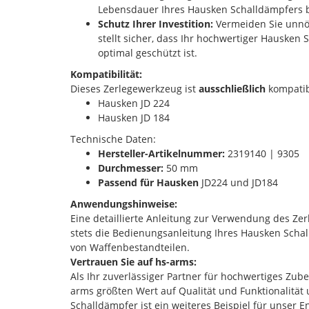
Lebensdauer Ihres Hausken Schalldämpfers b
Schutz Ihrer Investition:
Vermeiden Sie unnöt
stellt sicher, dass Ihr hochwertiger Hausk
optimal geschützt ist.
Kompatibilität:
Dieses Zerlegewerkzeug ist
ausschließlich
kompatib
Hausken JD 224
Hausken JD 184
Technische Daten:
Hersteller-Artikelnummer:
2319140 | 9305
Durchmesser:
50 mm
Passend für Hausken
JD224 und JD184
Anwendungshinweise:
Eine detaillierte Anleitung zur Verwendung des Zer
stets die Bedienungsanleitung Ihres Hausken Schal
von Waffenbestandteilen.
Vertrauen Sie auf hs-arms:
Als Ihr zuverlässiger Partner für hochwertiges Zub
arms größten Wert auf Qualität und Funktionalität
Schalldämpfer ist ein weiteres Beispiel für unser