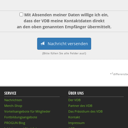
Mit Absenden meiner Daten willige ich ein,
dass der VDB meine Kontaktdaten direkt
an den oben genannten Empfänger übermittelt.
Nachricht versenden
(Bitte füllen Sie alle Felder aus!)
2
*
differenzb
SERVICE
ÜBER UNS
Nachrichten
Der VDB
Merch-Shop
Partner des VDB
Vorteilsangebote für Mitglieder
Das Präsidium des VDB
Fortbildungsangebote
Kontakt
PROGUN Blog
Impressum