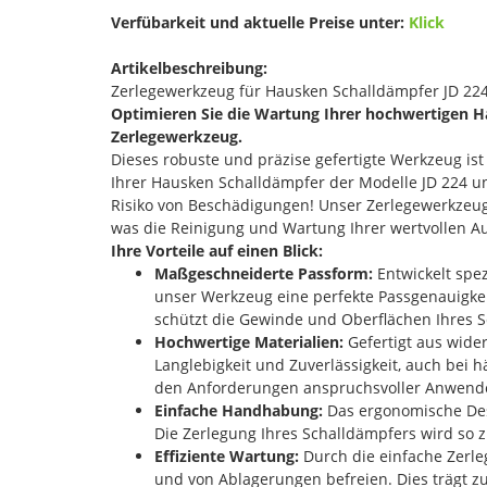
Verfübarkeit und aktuelle Preise unter:
Klick
Artikelbeschreibung:
Zerlegewerkzeug für Hausken Schalldämpfer JD 224 
Optimieren Sie die Wartung Ihrer hochwertigen H
Zerlegewerkzeug.
Dieses robuste und präzise gefertigte Werkzeug is
Ihrer Hausken Schalldämpfer der Modelle JD 224 
Risiko von Beschädigungen! Unser Zerlegewerkzeug
was die Reinigung und Wartung Ihrer wertvollen Au
Ihre Vorteile auf einen Blick:
Maßgeschneiderte Passform:
Entwickelt spez
unser Werkzeug eine perfekte Passgenauigkei
schützt die Gewinde und Oberflächen Ihres 
Hochwertige Materialien:
Gefertigt aus wide
Langlebigkeit und Zuverlässigkeit, auch bei 
den Anforderungen anspruchsvoller Anwende
Einfache Handhabung:
Das ergonomische Des
Die Zerlegung Ihres Schalldämpfers wird so
Effiziente Wartung:
Durch die einfache Zerle
und von Ablagerungen befreien. Dies trägt z