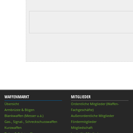
WAFFENMARKT
MITGLIEDER
Übersicht
Ordentliche Mitglieder (Waffen-
Armbrüste & Bögen
Fachgeschäfte)
Blankwaffen (Messer u.ä.)
Außerordentliche Mitglieder
Gas-, Signal-, Schreckschusswaffen
Fördermitglieder
Kurzwaffen
Mitgliedschaft