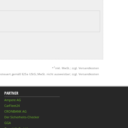
1
*
inkl. MwSt.; zzgl. Versandkosten
esteuert gemäß §25a UStG.;MwSt. nicht ausweisbar; zzgl. Versandkosten
PARTNER
Ampere AG
CarFleet24
CRONBANK AG
Der Sicherheits-Checker
GGA