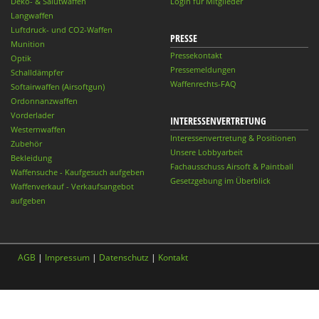
Deko- & Salutwaffen
Login für Mitglieder
Langwaffen
Luftdruck- und CO2-Waffen
PRESSE
Munition
Pressekontakt
Optik
Pressemeldungen
Schalldämpfer
Waffenrechts-FAQ
Softairwaffen (Airsoftgun)
Ordonnanzwaffen
Vorderlader
INTERESSENVERTRETUNG
Westernwaffen
Interessenvertretung & Positionen
Zubehör
Unsere Lobbyarbeit
Bekleidung
Fachausschuss Airsoft & Paintball
Waffensuche - Kaufgesuch aufgeben
Gesetzgebung im Überblick
Waffenverkauf - Verkaufsangebot
aufgeben
AGB
|
Impressum
|
Datenschutz
|
Kontakt