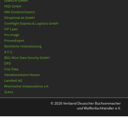
GrantLift GmbH
HQS GmbH
IWA OutdoorClassics
KVoptimal.de GmbH
OverNight Express & Logistics GmbH
PiP Laser
Pro Image
ProvenExpert
Rechtliche Unterstützung
A.T.U.
BSG-Wüst Data Security GmbH
DPD
First Data
Handelsverband Hessen
Landbell AG
Rheinischer-Inkassodienst e.K.
Zukos
© 2026 Verband Deutscher Büchsenmacher
und Waffenfachhändler e.V.