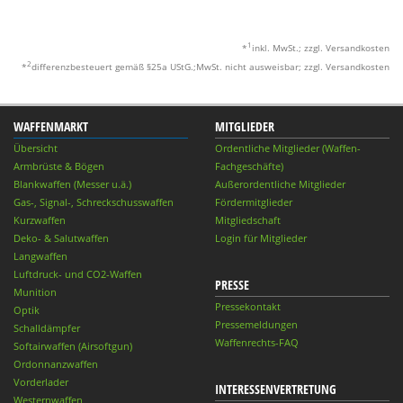
1
*
inkl. MwSt.; zzgl. Versandkosten
2
*
differenzbesteuert gemäß §25a UStG.;MwSt. nicht ausweisbar; zzgl. Versandkosten
WAFFENMARKT
MITGLIEDER
Übersicht
Ordentliche Mitglieder (Waffen-
Armbrüste & Bögen
Fachgeschäfte)
Blankwaffen (Messer u.ä.)
Außerordentliche Mitglieder
Gas-, Signal-, Schreckschusswaffen
Fördermitglieder
Kurzwaffen
Mitgliedschaft
Deko- & Salutwaffen
Login für Mitglieder
Langwaffen
Luftdruck- und CO2-Waffen
PRESSE
Munition
Pressekontakt
Optik
Pressemeldungen
Schalldämpfer
Waffenrechts-FAQ
Softairwaffen (Airsoftgun)
Ordonnanzwaffen
Vorderlader
INTERESSENVERTRETUNG
Westernwaffen