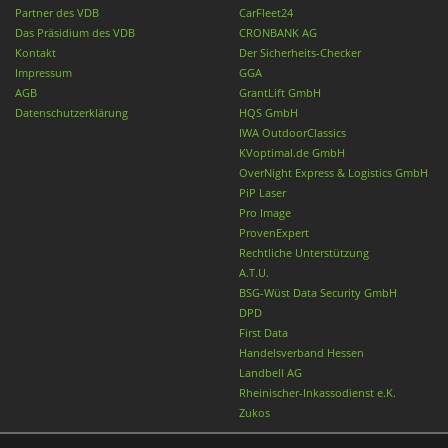
Partner des VDB
CarFleet24
Das Präsidium des VDB
CRONBANK AG
Kontakt
Der Sicherheits-Checker
Impressum
GGA
AGB
GrantLift GmbH
Datenschutzerklärung
HQS GmbH
IWA OutdoorClassics
KVoptimal.de GmbH
OverNight Express & Logistics GmbH
PiP Laser
Pro Image
ProvenExpert
Rechtliche Unterstützung
A.T.U.
BSG-Wüst Data Security GmbH
DPD
First Data
Handelsverband Hessen
Landbell AG
Rheinischer-Inkassodienst e.K.
Zukos