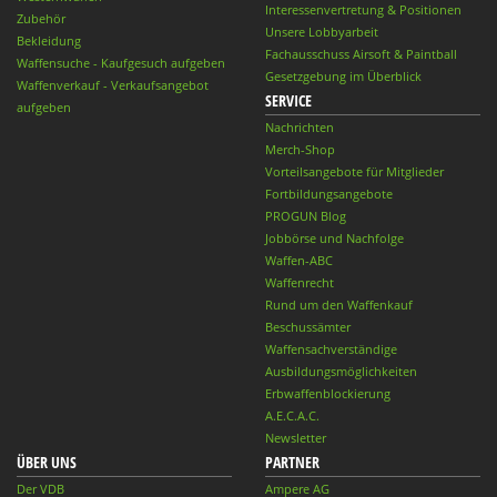
Interessenvertretung & Positionen
Zubehör
Unsere Lobbyarbeit
Bekleidung
Fachausschuss Airsoft & Paintball
Waffensuche - Kaufgesuch aufgeben
Gesetzgebung im Überblick
Waffenverkauf - Verkaufsangebot
SERVICE
aufgeben
Nachrichten
Merch-Shop
Vorteilsangebote für Mitglieder
Fortbildungsangebote
PROGUN Blog
Jobbörse und Nachfolge
Waffen-ABC
Waffenrecht
Rund um den Waffenkauf
Beschussämter
Waffensachverständige
Ausbildungsmöglichkeiten
Erbwaffenblockierung
A.E.C.A.C.
Newsletter
ÜBER UNS
PARTNER
Der VDB
Ampere AG