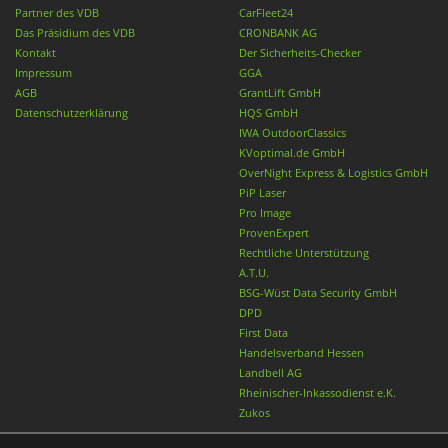
Partner des VDB
CarFleet24
Das Präsidium des VDB
CRONBANK AG
Kontakt
Der Sicherheits-Checker
Impressum
GGA
AGB
GrantLift GmbH
Datenschutzerklärung
HQS GmbH
IWA OutdoorClassics
KVoptimal.de GmbH
OverNight Express & Logistics GmbH
PiP Laser
Pro Image
ProvenExpert
Rechtliche Unterstützung
A.T.U.
BSG-Wüst Data Security GmbH
DPD
First Data
Handelsverband Hessen
Landbell AG
Rheinischer-Inkassodienst e.K.
Zukos