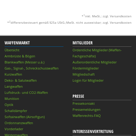
1
*
inkl. MwSt.; zzgl. Versandkosten
2
*
differenzbesteuert gemäß §25a UStG.;MwSt. nicht ausweisbar; zzgl. Versandkosten
WAFFENMARKT
MITGLIEDER
Übersicht
Ordentliche Mitglieder (Waffen-
Armbrüste & Bögen
Fachgeschäfte)
Blankwaffen (Messer u.ä.)
Außerordentliche Mitglieder
Gas-, Signal-, Schreckschusswaffen
Fördermitglieder
Kurzwaffen
Mitgliedschaft
Deko- & Salutwaffen
Login für Mitglieder
Langwaffen
Luftdruck- und CO2-Waffen
PRESSE
Munition
Pressekontakt
Optik
Pressemeldungen
Schalldämpfer
Waffenrechts-FAQ
Softairwaffen (Airsoftgun)
Ordonnanzwaffen
Vorderlader
INTERESSENVERTRETUNG
Westernwaffen