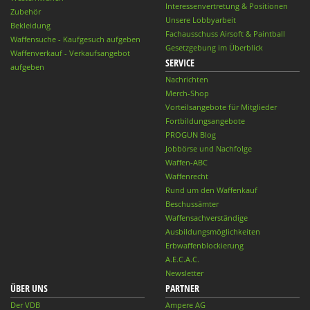
Interessenvertretung & Positionen
Zubehör
Unsere Lobbyarbeit
Bekleidung
Fachausschuss Airsoft & Paintball
Waffensuche - Kaufgesuch aufgeben
Gesetzgebung im Überblick
Waffenverkauf - Verkaufsangebot
SERVICE
aufgeben
Nachrichten
Merch-Shop
Vorteilsangebote für Mitglieder
Fortbildungsangebote
PROGUN Blog
Jobbörse und Nachfolge
Waffen-ABC
Waffenrecht
Rund um den Waffenkauf
Beschussämter
Waffensachverständige
Ausbildungsmöglichkeiten
Erbwaffenblockierung
A.E.C.A.C.
Newsletter
ÜBER UNS
PARTNER
Der VDB
Ampere AG