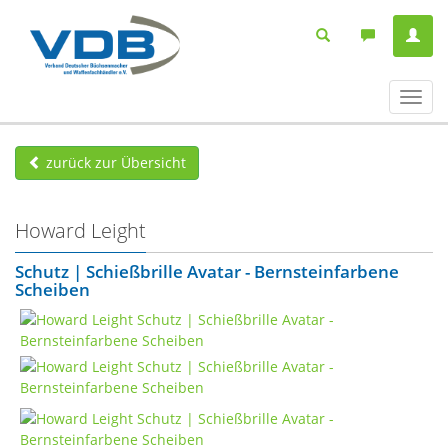
Navig
ein-/
zurück zur Übersicht
Howard Leight
Schutz | Schießbrille Avatar - Bernsteinfarbene
Scheiben