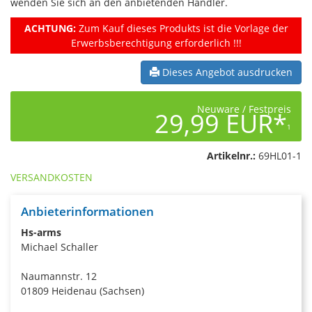
wenden Sie sich an den anbietenden Händler.
ACHTUNG:
Zum Kauf dieses Produkts ist die Vorlage der
Erwerbsberechtigung erforderlich !!!
Dieses Angebot ausdrucken
Neuware / Festpreis
29,99 EUR*
1
Artikelnr.:
69HL01-1
VERSANDKOSTEN
Anbieterinformationen
Hs-arms
Michael Schaller
Naumannstr. 12
01809 Heidenau (Sachsen)