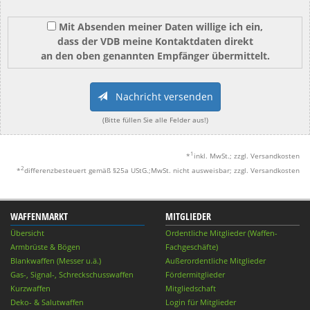
Mit Absenden meiner Daten willige ich ein,
dass der VDB meine Kontaktdaten direkt
an den oben genannten Empfänger übermittelt.
Nachricht versenden
(Bitte füllen Sie alle Felder aus!)
1
*
inkl. MwSt.; zzgl. Versandkosten
2
*
differenzbesteuert gemäß §25a UStG.;MwSt. nicht ausweisbar; zzgl. Versandkosten
WAFFENMARKT
MITGLIEDER
Übersicht
Ordentliche Mitglieder (Waffen-
Armbrüste & Bögen
Fachgeschäfte)
Blankwaffen (Messer u.ä.)
Außerordentliche Mitglieder
Gas-, Signal-, Schreckschusswaffen
Fördermitglieder
Kurzwaffen
Mitgliedschaft
Deko- & Salutwaffen
Login für Mitglieder