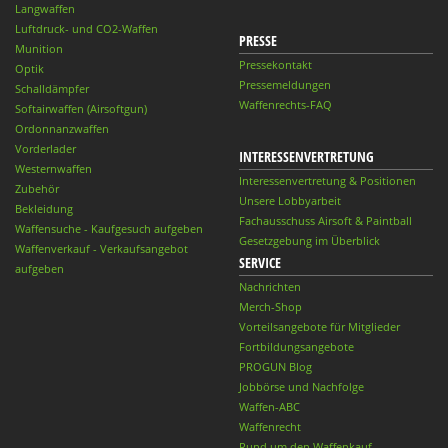
Langwaffen
Luftdruck- und CO2-Waffen
PRESSE
Munition
Pressekontakt
Optik
Pressemeldungen
Schalldämpfer
Waffenrechts-FAQ
Softairwaffen (Airsoftgun)
Ordonnanzwaffen
Vorderlader
INTERESSENVERTRETUNG
Westernwaffen
Interessenvertretung & Positionen
Zubehör
Unsere Lobbyarbeit
Bekleidung
Fachausschuss Airsoft & Paintball
Waffensuche - Kaufgesuch aufgeben
Gesetzgebung im Überblick
Waffenverkauf - Verkaufsangebot
SERVICE
aufgeben
Nachrichten
Merch-Shop
Vorteilsangebote für Mitglieder
Fortbildungsangebote
PROGUN Blog
Jobbörse und Nachfolge
Waffen-ABC
Waffenrecht
Rund um den Waffenkauf