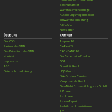
Beschussämter
Waffensachverständige
Ausbildungsmöglichkeiten
Erbwaffenblockierung
A.E.C.A.C.
Newsletter
ÜBER UNS
PARTNER
Der VDB
Ampere AG
Partner des VDB
CarFleet24
Das Präsidium des VDB
CRONBANK AG
Kontakt
Der Sicherheits-Checker
Impressum
GGA
AGB
GrantLift GmbH
Datenschutzerklärung
HQS GmbH
IWA OutdoorClassics
KVoptimal.de GmbH
OverNight Express & Logistics GmbH
PiP Laser
Pro Image
ProvenExpert
Rechtliche Unterstützung
A.T.U.