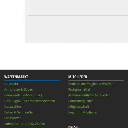
WAFFENMARKT
MITGLIEDER
Übersicht
Ordentliche Mitglieder (Waffen-
Armbrüste & Bögen
Fachgeschäfte)
Blankwaffen (Messer u.ä.)
Außerordentliche Mitglieder
Gas-, Signal-, Schreckschusswaffen
Fördermitglieder
Kurzwaffen
Mitgliedschaft
Deko- & Salutwaffen
Login für Mitglieder
Langwaffen
Luftdruck- und CO2-Waffen
PRESSE