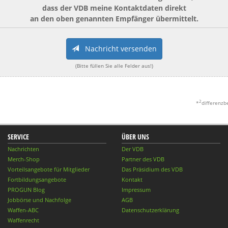
dass der VDB meine Kontaktdaten direkt
an den oben genannten Empfänger übermittelt.
Nachricht versenden
(Bitte füllen Sie alle Felder aus!)
2
*
differenzb
SERVICE
ÜBER UNS
Nachrichten
Der VDB
Merch-Shop
Partner des VDB
Vorteilsangebote für Mitglieder
Das Präsidium des VDB
Fortbildungsangebote
Kontakt
PROGUN Blog
Impressum
Jobbörse und Nachfolge
AGB
Waffen-ABC
Datenschutzerklärung
Waffenrecht