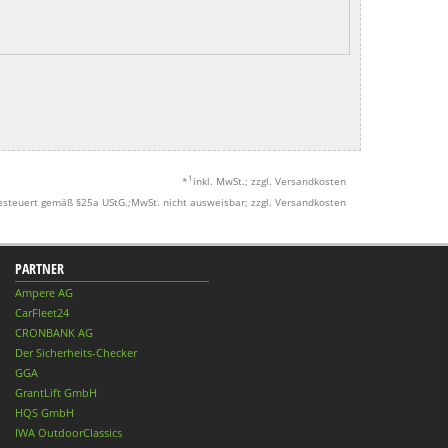
1
*
inkl. MwSt.; zzgl. Versandkosten
esteuert gemäß §25a UStG.;MwSt. nicht ausweisbar; zzgl. Versandkosten
PARTNER
Ampere AG
CarFleet24
CRONBANK AG
Der Sicherheits-Checker
GGA
GrantLift GmbH
HQS GmbH
IWA OutdoorClassics