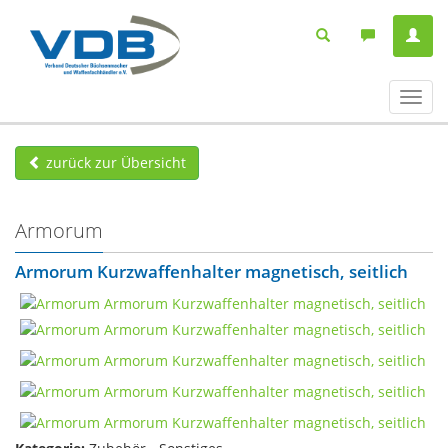
Navig
ein-/
zurück zur Übersicht
Armorum
Armorum Kurzwaffenhalter magnetisch, seitlich