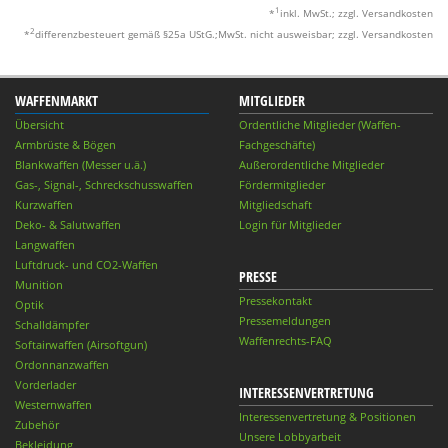
1
*
inkl. MwSt.; zzgl. Versandkosten
2
*
differenzbesteuert gemäß §25a UStG.;MwSt. nicht ausweisbar; zzgl. Versandkosten
WAFFENMARKT
MITGLIEDER
Übersicht
Ordentliche Mitglieder (Waffen-
Armbrüste & Bögen
Fachgeschäfte)
Blankwaffen (Messer u.ä.)
Außerordentliche Mitglieder
Gas-, Signal-, Schreckschusswaffen
Fördermitglieder
Kurzwaffen
Mitgliedschaft
Deko- & Salutwaffen
Login für Mitglieder
Langwaffen
Luftdruck- und CO2-Waffen
PRESSE
Munition
Pressekontakt
Optik
Pressemeldungen
Schalldämpfer
Waffenrechts-FAQ
Softairwaffen (Airsoftgun)
Ordonnanzwaffen
Vorderlader
INTERESSENVERTRETUNG
Westernwaffen
Interessenvertretung & Positionen
Zubehör
Unsere Lobbyarbeit
Bekleidung