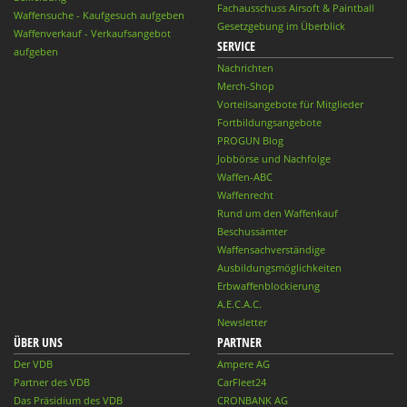
Fachausschuss Airsoft & Paintball
Waffensuche - Kaufgesuch aufgeben
Gesetzgebung im Überblick
Waffenverkauf - Verkaufsangebot
SERVICE
aufgeben
Nachrichten
Merch-Shop
Vorteilsangebote für Mitglieder
Fortbildungsangebote
PROGUN Blog
Jobbörse und Nachfolge
Waffen-ABC
Waffenrecht
Rund um den Waffenkauf
Beschussämter
Waffensachverständige
Ausbildungsmöglichkeiten
Erbwaffenblockierung
A.E.C.A.C.
Newsletter
ÜBER UNS
PARTNER
Der VDB
Ampere AG
Partner des VDB
CarFleet24
Das Präsidium des VDB
CRONBANK AG