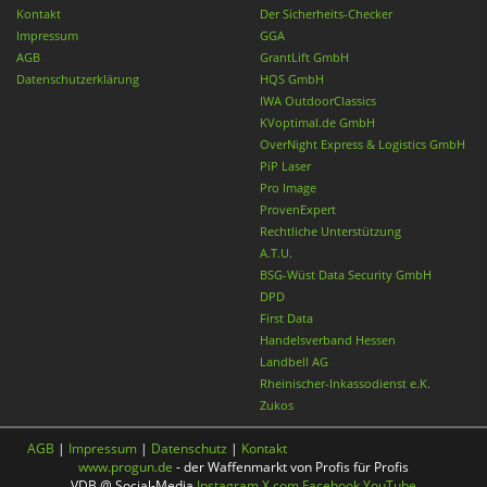
Kontakt
Der Sicherheits-Checker
Impressum
GGA
AGB
GrantLift GmbH
Datenschutzerklärung
HQS GmbH
IWA OutdoorClassics
KVoptimal.de GmbH
OverNight Express & Logistics GmbH
PiP Laser
Pro Image
ProvenExpert
Rechtliche Unterstützung
A.T.U.
BSG-Wüst Data Security GmbH
DPD
First Data
Handelsverband Hessen
Landbell AG
Rheinischer-Inkassodienst e.K.
Zukos
AGB
|
Impressum
|
Datenschutz
|
Kontakt
www.progun.de
- der Waffenmarkt von Profis für Profis
VDB @ Social-Media
Instagram
X.com
Facebook
YouTube