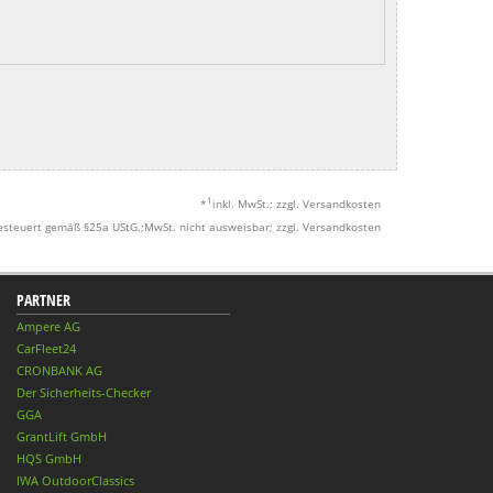
1
*
inkl. MwSt.; zzgl. Versandkosten
esteuert gemäß §25a UStG.;MwSt. nicht ausweisbar; zzgl. Versandkosten
PARTNER
Ampere AG
CarFleet24
CRONBANK AG
Der Sicherheits-Checker
GGA
GrantLift GmbH
HQS GmbH
IWA OutdoorClassics