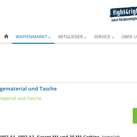
WAFFENMARKT
MITGLIEDER
SERVICE
ÜBER 
agematerial und Tasche
903 A1, 1903 A3, Garant M1 und 30 M1 Carbine
komplett