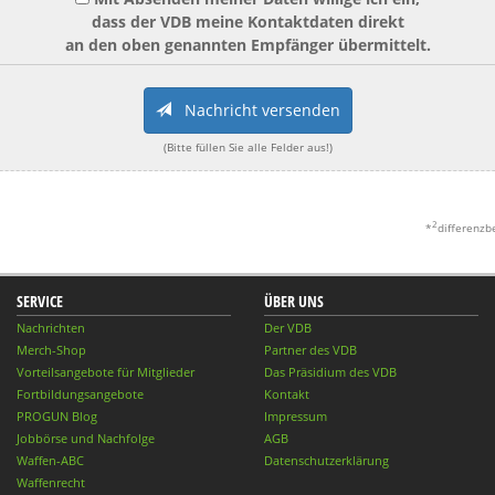
dass der VDB meine Kontaktdaten direkt
an den oben genannten Empfänger übermittelt.
Nachricht versenden
(Bitte füllen Sie alle Felder aus!)
2
*
differenzb
SERVICE
ÜBER UNS
Nachrichten
Der VDB
Merch-Shop
Partner des VDB
Vorteilsangebote für Mitglieder
Das Präsidium des VDB
Fortbildungsangebote
Kontakt
PROGUN Blog
Impressum
Jobbörse und Nachfolge
AGB
Waffen-ABC
Datenschutzerklärung
Waffenrecht