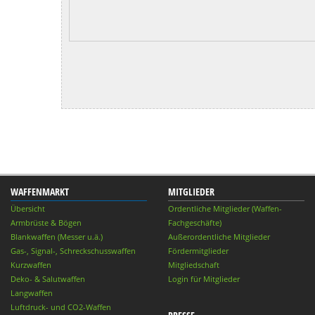
WAFFENMARKT
MITGLIEDER
Übersicht
Ordentliche Mitglieder (Waffen-
Armbrüste & Bögen
Fachgeschäfte)
Blankwaffen (Messer u.ä.)
Außerordentliche Mitglieder
Gas-, Signal-, Schreckschusswaffen
Fördermitglieder
Kurzwaffen
Mitgliedschaft
Deko- & Salutwaffen
Login für Mitglieder
Langwaffen
Luftdruck- und CO2-Waffen