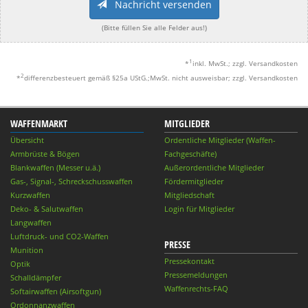
Nachricht versenden
(Bitte füllen Sie alle Felder aus!)
1
*
inkl. MwSt.; zzgl. Versandkosten
2
*
differenzbesteuert gemäß §25a UStG.;MwSt. nicht ausweisbar; zzgl. Versandkosten
WAFFENMARKT
MITGLIEDER
Übersicht
Ordentliche Mitglieder (Waffen-
Armbrüste & Bögen
Fachgeschäfte)
Blankwaffen (Messer u.ä.)
Außerordentliche Mitglieder
Gas-, Signal-, Schreckschusswaffen
Fördermitglieder
Kurzwaffen
Mitgliedschaft
Deko- & Salutwaffen
Login für Mitglieder
Langwaffen
Luftdruck- und CO2-Waffen
PRESSE
Munition
Pressekontakt
Optik
Pressemeldungen
Schalldämpfer
Waffenrechts-FAQ
Softairwaffen (Airsoftgun)
Ordonnanzwaffen