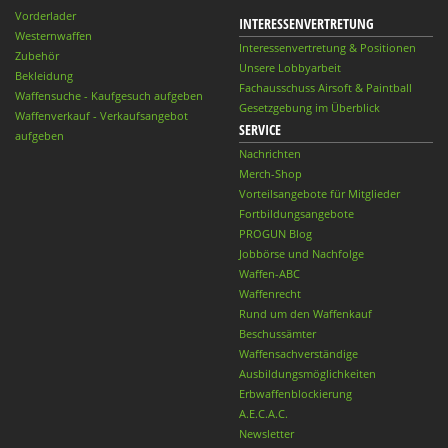
Vorderlader
INTERESSENVERTRETUNG
Westernwaffen
Interessenvertretung & Positionen
Zubehör
Unsere Lobbyarbeit
Bekleidung
Fachausschuss Airsoft & Paintball
Waffensuche - Kaufgesuch aufgeben
Gesetzgebung im Überblick
Waffenverkauf - Verkaufsangebot
SERVICE
aufgeben
Nachrichten
Merch-Shop
Vorteilsangebote für Mitglieder
Fortbildungsangebote
PROGUN Blog
Jobbörse und Nachfolge
Waffen-ABC
Waffenrecht
Rund um den Waffenkauf
Beschussämter
Waffensachverständige
Ausbildungsmöglichkeiten
Erbwaffenblockierung
A.E.C.A.C.
Newsletter