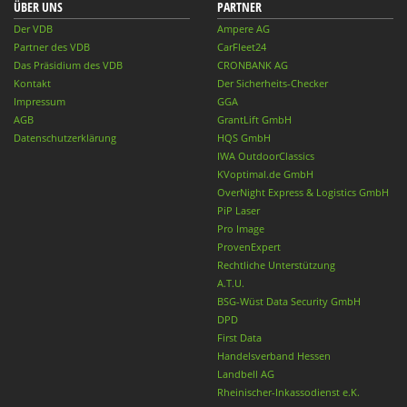
ÜBER UNS
PARTNER
Der VDB
Ampere AG
Partner des VDB
CarFleet24
Das Präsidium des VDB
CRONBANK AG
Kontakt
Der Sicherheits-Checker
Impressum
GGA
AGB
GrantLift GmbH
Datenschutzerklärung
HQS GmbH
IWA OutdoorClassics
KVoptimal.de GmbH
OverNight Express & Logistics GmbH
PiP Laser
Pro Image
ProvenExpert
Rechtliche Unterstützung
A.T.U.
BSG-Wüst Data Security GmbH
DPD
First Data
Handelsverband Hessen
Landbell AG
Rheinischer-Inkassodienst e.K.