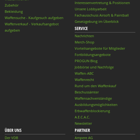
Interessenvertretung & Positionen
Zubehör
Unsere Lobbyarbeit
Bekleidung
Fachausschuss Airsoft & Paintball
Waffensuche - Kaufgesuch aufgeben
Gesetzgebung im Überblick
Waffenverkauf - Verkaufsangebot
SERVICE
aufgeben
Nachrichten
Merch-Shop
Vorteilsangebote für Mitglieder
Fortbildungsangebote
PROGUN Blog
Jobbörse und Nachfolge
Waffen-ABC
Waffenrecht
Rund um den Waffenkauf
Beschussämter
Waffensachverständige
Ausbildungsmöglichkeiten
Erbwaffenblockierung
A.E.C.A.C.
Newsletter
ÜBER UNS
PARTNER
Der VDB
Ampere AG