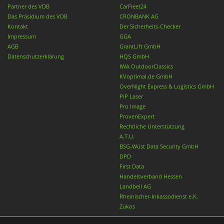
Partner des VDB
CarFleet24
Das Präsidium des VDB
CRONBANK AG
Kontakt
Der Sicherheits-Checker
Impressum
GGA
AGB
GrantLift GmbH
Datenschutzerklärung
HQS GmbH
IWA OutdoorClassics
KVoptimal.de GmbH
OverNight Express & Logistics GmbH
PiP Laser
Pro Image
ProvenExpert
Rechtliche Unterstützung
A.T.U.
BSG-Wüst Data Security GmbH
DPD
First Data
Handelsverband Hessen
Landbell AG
Rheinischer-Inkassodienst e.K.
Zukos