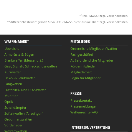
1
*
inkl. MwSt.; zzgl. Versandkosten
2
*
differenzbesteuert gemäß §25a UStG.;MwSt. nicht ausweisbar; zzgl. Versandkosten
WAFFENMARKT
MITGLIEDER
Übersicht
Ordentliche Mitglieder (Waffen-
Armbrüste & Bögen
Fachgeschäfte)
Blankwaffen (Messer u.ä.)
Außerordentliche Mitglieder
Gas-, Signal-, Schreckschusswaffen
Fördermitglieder
Kurzwaffen
Mitgliedschaft
Deko- & Salutwaffen
Login für Mitglieder
Langwaffen
Luftdruck- und CO2-Waffen
PRESSE
Munition
Pressekontakt
Optik
Pressemeldungen
Schalldämpfer
Waffenrechts-FAQ
Softairwaffen (Airsoftgun)
Ordonnanzwaffen
Vorderlader
INTERESSENVERTRETUNG
Westernwaffen