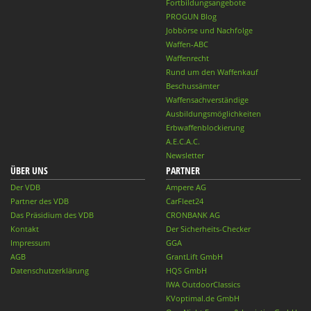
Fortbildungsangebote
PROGUN Blog
Jobbörse und Nachfolge
Waffen-ABC
Waffenrecht
Rund um den Waffenkauf
Beschussämter
Waffensachverständige
Ausbildungsmöglichkeiten
Erbwaffenblockierung
A.E.C.A.C.
Newsletter
ÜBER UNS
PARTNER
Der VDB
Ampere AG
Partner des VDB
CarFleet24
Das Präsidium des VDB
CRONBANK AG
Kontakt
Der Sicherheits-Checker
Impressum
GGA
AGB
GrantLift GmbH
Datenschutzerklärung
HQS GmbH
IWA OutdoorClassics
KVoptimal.de GmbH