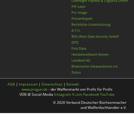
OverNight Express & Logistics GmbH
PiP Laser
Pro Image
ProvenExpert
Rechtliche Unterstützung
A.T.U.
BSG-Wüst Data Security GmbH
DPD
First Data
Handelsverband Hessen
Landbell AG
Rheinischer-Inkassodienst e.K.
Zukos
AGB
|
Impressum
|
Datenschutz
|
Kontakt
www.progun.de
- der Waffenmarkt von Profis für Profis
VDB @ Social-Media
Instagram
X.com
Facebook
YouTube
© 2026 Verband Deutscher Büchsenmacher
und Waffenfachhändler e.V.