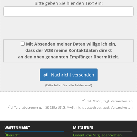
Bitte geben Sie hier den Text ein:
Mit Absenden meiner Daten willige ich ein,
dass der VDB meine Kontaktdaten direkt
an den oben genannten Empfänger übermittelt.
Nachricht versenden
(Bitte füllen Sie alle Felder aus!)
1
*
inkl. MwSt.; zzgl. Versandkosten
2
*
differenzbesteuert gemäß §25a UStG.;MwSt. nicht ausweisbar; zzgl. Versandkosten
WAFFENMARKT
MITGLIEDER
Übersicht
Ordentliche Mitglieder (Waffen-