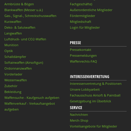
Armbrüste & Bögen
Fachgeschäfte)
Blankwaffen (Messer u.ä.)
Außerordentliche Mitglieder
Gas-, Signal-, Schreckschusswaffen
Fördermitglieder
Kurzwaffen
Mitgliedschaft
Deko- & Salutwaffen
Login für Mitglieder
Langwaffen
Luftdruck- und CO2-Waffen
PRESSE
Munition
Pressekontakt
Optik
Pressemeldungen
Schalldämpfer
Waffenrechts-FAQ
Softairwaffen (Airsoftgun)
Ordonnanzwaffen
Vorderlader
INTERESSENVERTRETUNG
Westernwaffen
Interessenvertretung & Positionen
Zubehör
Unsere Lobbyarbeit
Bekleidung
Fachausschuss Airsoft & Paintball
Waffensuche - Kaufgesuch aufgeben
Gesetzgebung im Überblick
Waffenverkauf - Verkaufsangebot
SERVICE
aufgeben
Nachrichten
Merch-Shop
Vorteilsangebote für Mitglieder