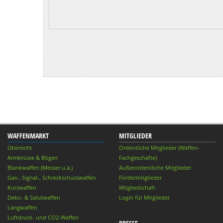
WAFFENMARKT
MITGLIEDER
Übersicht
Ordentliche Mitglieder (Waffen-
Armbrüste & Bögen
Fachgeschäfte)
Blankwaffen (Messer u.ä.)
Außerordentliche Mitglieder
Gas-, Signal-, Schreckschusswaffen
Fördermitglieder
Kurzwaffen
Mitgliedschaft
Deko- & Salutwaffen
Login für Mitglieder
Langwaffen
Luftdruck- und CO2-Waffen