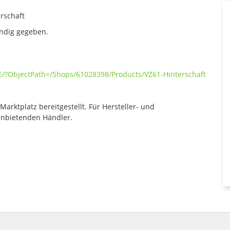
erschaft
ändig gegeben.
E/?ObjectPath=/Shops/61028398/Products/VZ61-Hinterschaft
rktplatz bereitgestellt. Für Hersteller- und
anbietenden Händler.