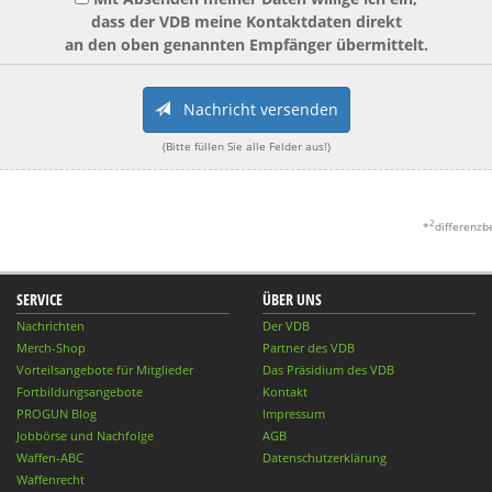
dass der VDB meine Kontaktdaten direkt
an den oben genannten Empfänger übermittelt.
Nachricht versenden
(Bitte füllen Sie alle Felder aus!)
2
*
differenzb
SERVICE
ÜBER UNS
Nachrichten
Der VDB
Merch-Shop
Partner des VDB
Vorteilsangebote für Mitglieder
Das Präsidium des VDB
Fortbildungsangebote
Kontakt
PROGUN Blog
Impressum
Jobbörse und Nachfolge
AGB
Waffen-ABC
Datenschutzerklärung
Waffenrecht