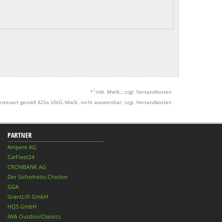
1
*
inkl. MwSt.; zzgl. Versandkosten
esteuert gemäß §25a UStG.;MwSt. nicht ausweisbar; zzgl. Versandkosten
PARTNER
Ampere AG
CarFleet24
CRONBANK AG
Der Sicherheits-Checker
GGA
GrantLift GmbH
HQS GmbH
IWA OutdoorClassics