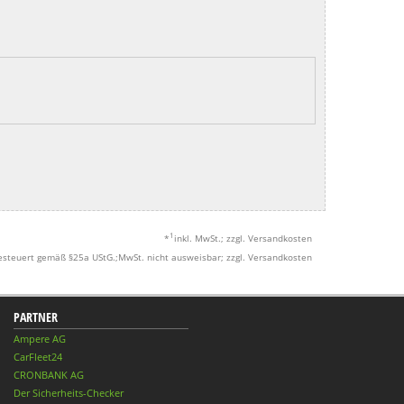
1
*
inkl. MwSt.; zzgl. Versandkosten
esteuert gemäß §25a UStG.;MwSt. nicht ausweisbar; zzgl. Versandkosten
PARTNER
Ampere AG
CarFleet24
CRONBANK AG
Der Sicherheits-Checker