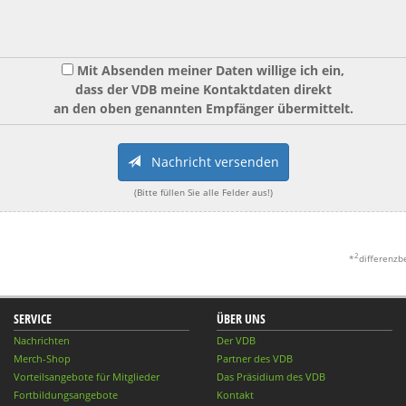
Mit Absenden meiner Daten willige ich ein,
dass der VDB meine Kontaktdaten direkt
an den oben genannten Empfänger übermittelt.
Nachricht versenden
(Bitte füllen Sie alle Felder aus!)
2
*
differenzb
SERVICE
ÜBER UNS
Nachrichten
Der VDB
Merch-Shop
Partner des VDB
Vorteilsangebote für Mitglieder
Das Präsidium des VDB
Fortbildungsangebote
Kontakt