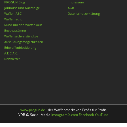
PROGUN Blog
Impressum
Jobbörse und Nachfolge
AGB
Waffen-ABC
Datenschutzerklärung
Waffenrecht
Rund um den Waffenkauf
Beschussämter
Waffensachverständige
Ausbildungsmöglichkeiten
Erbwaffenblockierung
A.E.C.A.C.
Newsletter
www.progun.de
- der Waffenmarkt von Profis für Profis
VDB @ Social-Media
Instagram
X.com
Facebook
YouTube