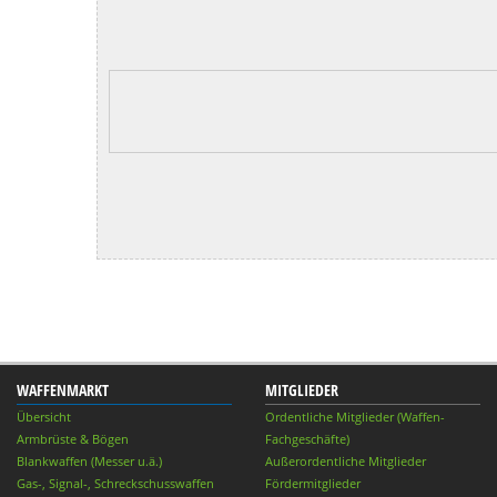
WAFFENMARKT
MITGLIEDER
Übersicht
Ordentliche Mitglieder (Waffen-
Armbrüste & Bögen
Fachgeschäfte)
Blankwaffen (Messer u.ä.)
Außerordentliche Mitglieder
Gas-, Signal-, Schreckschusswaffen
Fördermitglieder