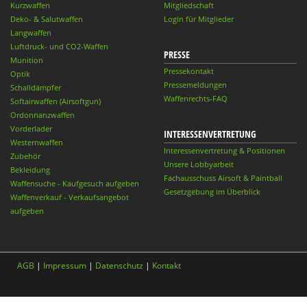
Kurzwaffen
Mitgliedschaft
Deko- & Salutwaffen
Login für Mitglieder
Langwaffen
Luftdruck- und CO2-Waffen
PRESSE
Munition
Pressekontakt
Optik
Pressemeldungen
Schalldämpfer
Waffenrechts-FAQ
Softairwaffen (Airsoftgun)
Ordonnanzwaffen
Vorderlader
INTERESSENVERTRETUNG
Westernwaffen
Interessenvertretung & Positionen
Zubehör
Unsere Lobbyarbeit
Bekleidung
Fachausschuss Airsoft & Paintball
Waffensuche - Kaufgesuch aufgeben
Gesetzgebung im Überblick
Waffenverkauf - Verkaufsangebot
aufgeben
AGB
|
Impressum
|
Datenschutz
|
Kontakt