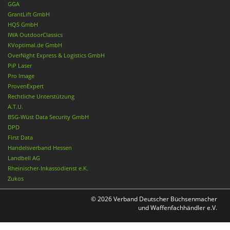
GGA
GrantLift GmbH
HQS GmbH
IWA OutdoorClassics
KVoptimal.de GmbH
OverNight Express & Logistics GmbH
PiP Laser
Pro Image
ProvenExpert
Rechtliche Unterstützung
A.T.U.
BSG-Wüst Data Security GmbH
DPD
First Data
Handelsverband Hessen
Landbell AG
Rheinischer-Inkassodienst e.K.
Zukos
© 2026 Verband Deutscher Büchsenmacher
und Waffenfachhändler e.V.