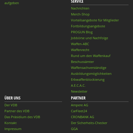
SERVICE
aufgeben
Nachrichten
Merch-Shop
Vorteilsangebote für Mitglieder
Fortbildungsangebote
PROGUN Blog
Jobbörse und Nachfolge
Waffen-ABC
Waffenrecht
Rund um den Waffenkauf
Beschussämter
Waffensachverständige
Ausbildungsmöglichkeiten
Erbwaffenblockierung
A.E.C.A.C.
Newsletter
ÜBER UNS
PARTNER
Der VDB
Ampere AG
Partner des VDB
CarFleet24
Das Präsidium des VDB
CRONBANK AG
Kontakt
Der Sicherheits-Checker
Impressum
GGA