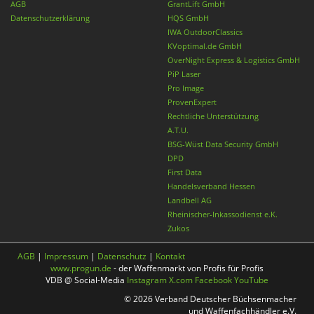
AGB
GrantLift GmbH
Datenschutzerklärung
HQS GmbH
IWA OutdoorClassics
KVoptimal.de GmbH
OverNight Express & Logistics GmbH
PiP Laser
Pro Image
ProvenExpert
Rechtliche Unterstützung
A.T.U.
BSG-Wüst Data Security GmbH
DPD
First Data
Handelsverband Hessen
Landbell AG
Rheinischer-Inkassodienst e.K.
Zukos
AGB
|
Impressum
|
Datenschutz
|
Kontakt
www.progun.de
- der Waffenmarkt von Profis für Profis
VDB @ Social-Media
Instagram
X.com
Facebook
YouTube
© 2026 Verband Deutscher Büchsenmacher
und Waffenfachhändler e.V.