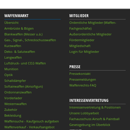
WAFFENMARKT
MITGLIEDER
Übersicht
Ordentliche Mitglieder (Waffen-
Armbrüste & Bögen
Fachgeschäfte)
Blankwaffen (Messer u.ä.)
Außerordentliche Mitglieder
Gas-, Signal-, Schreckschusswaffen
Fördermitglieder
Kurzwaffen
Mitgliedschaft
Deko- & Salutwaffen
Login für Mitglieder
Langwaffen
Luftdruck- und CO2-Waffen
PRESSE
Munition
Pressekontakt
Optik
Pressemeldungen
Schalldämpfer
Waffenrechts-FAQ
Softairwaffen (Airsoftgun)
Ordonnanzwaffen
Vorderlader
INTERESSENVERTRETUNG
Westernwaffen
Interessenvertretung & Positionen
Zubehör
Unsere Lobbyarbeit
Bekleidung
Fachausschuss Airsoft & Paintball
Waffensuche - Kaufgesuch aufgeben
Gesetzgebung im Überblick
Waffenverkauf - Verkaufsangebot