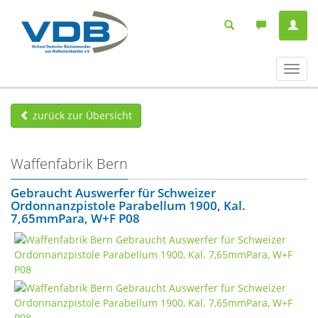
Navig
ein-/
zurück zur Übersicht
Waffenfabrik Bern
Gebraucht Auswerfer für Schweizer
Ordonnanzpistole Parabellum 1900, Kal.
7,65mmPara, W+F P08