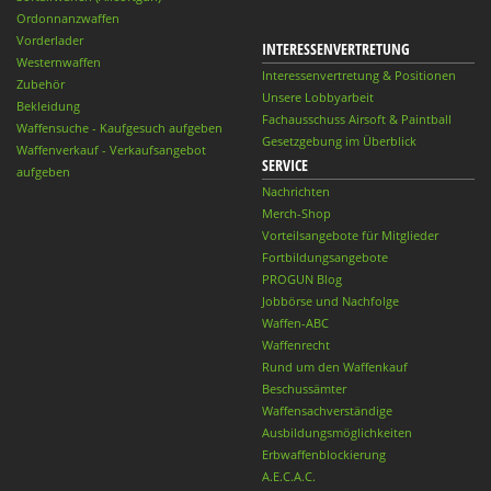
Ordonnanzwaffen
Vorderlader
INTERESSENVERTRETUNG
Westernwaffen
Interessenvertretung & Positionen
Zubehör
Unsere Lobbyarbeit
Bekleidung
Fachausschuss Airsoft & Paintball
Waffensuche - Kaufgesuch aufgeben
Gesetzgebung im Überblick
Waffenverkauf - Verkaufsangebot
SERVICE
aufgeben
Nachrichten
Merch-Shop
Vorteilsangebote für Mitglieder
Fortbildungsangebote
PROGUN Blog
Jobbörse und Nachfolge
Waffen-ABC
Waffenrecht
Rund um den Waffenkauf
Beschussämter
Waffensachverständige
Ausbildungsmöglichkeiten
Erbwaffenblockierung
A.E.C.A.C.