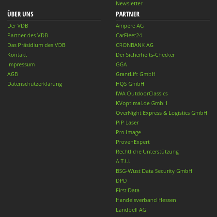
Newsletter
ÜBER UNS
PARTNER
Der VDB
Ampere AG
Partner des VDB
CarFleet24
Das Präsidium des VDB
CRONBANK AG
Kontakt
Der Sicherheits-Checker
Impressum
GGA
AGB
GrantLift GmbH
Datenschutzerklärung
HQS GmbH
IWA OutdoorClassics
KVoptimal.de GmbH
OverNight Express & Logistics GmbH
PiP Laser
Pro Image
ProvenExpert
Rechtliche Unterstützung
A.T.U.
BSG-Wüst Data Security GmbH
DPD
First Data
Handelsverband Hessen
Landbell AG