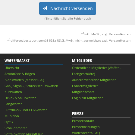
Nachricht versenden
(Bitte füllen Sie alle Felder aus!)
1
*
inkl. MwSt.; zzgl. Versandkosten
2
*
differenzbesteuert gemäß §25a UStG.;MwSt. nicht ausweisbar; zzgl. Versandkosten
WAFFENMARKT
MITGLIEDER
Übersicht
Ordentliche Mitglieder (Waffen-
Armbrüste & Bögen
Fachgeschäfte)
Blankwaffen (Messer u.ä.)
Außerordentliche Mitglieder
Gas-, Signal-, Schreckschusswaffen
Fördermitglieder
Kurzwaffen
Mitgliedschaft
Deko- & Salutwaffen
Login für Mitglieder
Langwaffen
Luftdruck- und CO2-Waffen
PRESSE
Munition
Pressekontakt
Optik
Pressemeldungen
Schalldämpfer
Waffenrechts-FAQ
Softairwaffen (Airsoftgun)