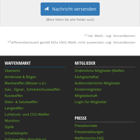
Nachricht versenden
(Bitte füllen Sie alle Felder aus!)
1
*
inkl. MwSt.; zzgl. Versandkosten
2
*
differenzbesteuert gemäß §25a UStG.;MwSt. nicht ausweisbar; zzgl. Versandkosten
WAFFENMARKT
MITGLIEDER
Übersicht
Ordentliche Mitglieder (Waffen-
Armbrüste & Bögen
Fachgeschäfte)
Blankwaffen (Messer u.ä.)
Außerordentliche Mitglieder
Gas-, Signal-, Schreckschusswaffen
Fördermitglieder
Kurzwaffen
Mitgliedschaft
Deko- & Salutwaffen
Login für Mitglieder
Langwaffen
Luftdruck- und CO2-Waffen
PRESSE
Munition
Pressekontakt
Optik
Pressemeldungen
Schalldämpfer
Waffenrechts-FAQ
Softairwaffen (Airsoftgun)