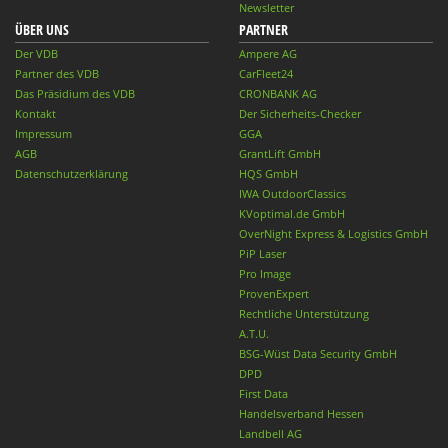
Newsletter
ÜBER UNS
PARTNER
Der VDB
Ampere AG
Partner des VDB
CarFleet24
Das Präsidium des VDB
CRONBANK AG
Kontakt
Der Sicherheits-Checker
Impressum
GGA
AGB
GrantLift GmbH
Datenschutzerklärung
HQS GmbH
IWA OutdoorClassics
KVoptimal.de GmbH
OverNight Express & Logistics GmbH
PiP Laser
Pro Image
ProvenExpert
Rechtliche Unterstützung
A.T.U.
BSG-Wüst Data Security GmbH
DPD
First Data
Handelsverband Hessen
Landbell AG