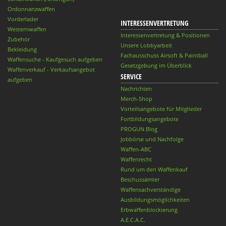
Ordonnanzwaffen
Vorderlader
INTERESSENVERTRETUNG
Westernwaffen
Interessenvertretung & Positionen
Zubehör
Unsere Lobbyarbeit
Bekleidung
Fachausschuss Airsoft & Paintball
Waffensuche - Kaufgesuch aufgeben
Gesetzgebung im Überblick
Waffenverkauf - Verkaufsangebot
SERVICE
aufgeben
Nachrichten
Merch-Shop
Vorteilsangebote für Mitglieder
Fortbildungsangebote
PROGUN Blog
Jobbörse und Nachfolge
Waffen-ABC
Waffenrecht
Rund um den Waffenkauf
Beschussämter
Waffensachverständige
Ausbildungsmöglichkeiten
Erbwaffenblockierung
A.E.C.A.C.