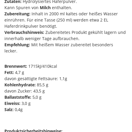
Zutaten:
Hydrolysiertes Haferpulver.
Kann Spuren von
Milch
enthalten.
Zubereitung:
Inhalt in 2000 ml kaltes oder heißes Wasser
einrühren. Für eine Tasse (250 ml) werden etwa 2 EL
Haferdrinkpulver benötigt.
Verbrauchshinweis:
Zubereitetes Produkt gekühlt lagern und
innerhalb weniger Tage aufbrauchen.
Empfehlung:
Mit heißem Wasser zubereitet besonders
lecker.
Brennwert:
1715kJ/410kcal
Fett:
4,7 g
davon gesättigte Fettsäure: 1,1g
Kohlenhydrate:
85,5 g
davon Zucker: 43,5 g
Ballaststoffe:
5,0 g
Eiweiss:
3,0 g
Salz:
0,4g
Produktsicherheitshinweise: