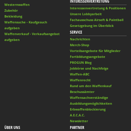
INTERESSENVERTRETUNG
Westernwaffen
Interessenvertretung & Positionen
Zubehör
Unsere Lobbyarbeit
Bekleidung
Fachausschuss Airsoft & Paintball
Waffensuche - Kaufgesuch
Gesetzgebung im Überblick
aufgeben
SERVICE
Waffenverkauf - Verkaufsangebot
Nachrichten
aufgeben
Merch-Shop
Vorteilsangebote für Mitglieder
Fortbildungsangebote
PROGUN Blog
Jobbörse und Nachfolge
Waffen-ABC
Waffenrecht
Rund um den Waffenkauf
Beschussämter
Waffensachverständige
Ausbildungsmöglichkeiten
Erbwaffenblockierung
A.E.C.A.C.
Newsletter
ÜBER UNS
PARTNER