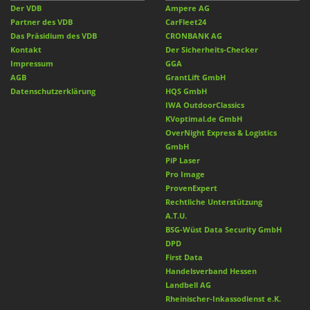
Der VDB
Ampere AG
Partner des VDB
CarFleet24
Das Präsidium des VDB
CRONBANK AG
Kontakt
Der Sicherheits-Checker
Impressum
GGA
AGB
GrantLift GmbH
Datenschutzerklärung
HQS GmbH
IWA OutdoorClassics
KVoptimal.de GmbH
OverNight Express & Logistics
GmbH
PiP Laser
Pro Image
ProvenExpert
Rechtliche Unterstützung
A.T.U.
BSG-Wüst Data Security GmbH
DPD
First Data
Handelsverband Hessen
Landbell AG
Rheinischer-Inkassodienst e.K.