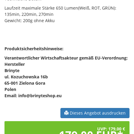
Laufzeit maximale Stärke 650 Lumen(Weiß, ROT, GRÜN):
135min, 220min, 270min
Gewicht: 200g ohne Akku
Produktsicherheitshinweise:
Verantwortlicher Wirtschaftsakteur gemäß EU-Verordnung:
Hersteller
Brinyte
ul. Kozuchowska 16b
65-001 Zielona Gora
Polen
Email: info@brinyteshop.eu
Dieses Angebot ausdrucken
UVP: 179,00 €