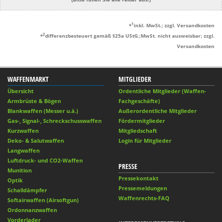
1
*
inkl. MwSt.; zzgl. Versandkosten
2
*
differenzbesteuert gemäß §25a UStG.;MwSt. nicht ausweisbar; zzgl.
Versandkosten
WAFFENMARKT
MITGLIEDER
Übersicht
Ordentliche Mitglieder (Waffen-
Armbrüste & Bögen
Fachgeschäfte)
Blankwaffen (Messer u.ä.)
Außerordentliche Mitglieder
Gas-, Signal-, Schreckschusswaffen
Fördermitglieder
Kurzwaffen
Mitgliedschaft
Deko- & Salutwaffen
Login für Mitglieder
Langwaffen
Luftdruck- und CO2-Waffen
PRESSE
Munition
Pressekontakt
Optik
Pressemeldungen
Schalldämpfer
Waffenrechts-FAQ
Softairwaffen (Airsoftgun)
Ordonnanzwaffen
Vorderlader