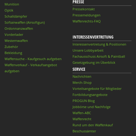
PRESSE
Munition
Pressekontakt
Optik
Pressemeldungen
Schalldämpfer
Waffenrechts-FAQ
Softairwaffen (Airsoftgun)
Ordonnanzwaffen
Vorderlader
INTERESSENVERTRETUNG
Westernwaffen
Interessenvertretung & Positionen
Zubehör
Unsere Lobbyarbeit
Bekleidung
Fachausschuss Airsoft & Paintball
Waffensuche - Kaufgesuch aufgeben
Gesetzgebung im Überblick
Waffenverkauf - Verkaufsangebot
SERVICE
aufgeben
Nachrichten
Merch-Shop
Vorteilsangebote für Mitglieder
Fortbildungsangebote
PROGUN Blog
Jobbörse und Nachfolge
Waffen-ABC
Waffenrecht
Rund um den Waffenkauf
Beschussämter