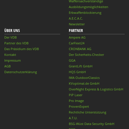
Waffensachverständige
Ausbildungsmöglichkeiten
Erbwaffenblockierung
A.E.C.A.C.
Newsletter
ÜBER UNS
PARTNER
Der VDB
Ampere AG
Partner des VDB
CarFleet24
Das Präsidium des VDB
CRONBANK AG
Kontakt
Der Sicherheits-Checker
Impressum
GGA
AGB
GrantLift GmbH
Datenschutzerklärung
HQS GmbH
IWA OutdoorClassics
KVoptimal.de GmbH
OverNight Express & Logistics GmbH
PiP Laser
Pro Image
ProvenExpert
Rechtliche Unterstützung
A.T.U.
BSG-Wüst Data Security GmbH