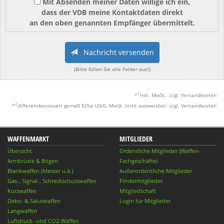
Mit Absenden meiner Daten willige ich ein,
dass der VDB meine Kontaktdaten direkt
an den oben genannten Empfänger übermittelt.
Nachricht versenden
(Bitte füllen Sie alle Felder aus!)
1
*
inkl. MwSt.; zzgl. Versandkosten
2
*
differenzbesteuert gemäß §25a UStG.;MwSt. nicht ausweisbar; zzgl. Versandkosten
WAFFENMARKT
MITGLIEDER
Übersicht
Ordentliche Mitglieder (Waffen-
Armbrüste & Bögen
Fachgeschäfte)
Blankwaffen (Messer u.ä.)
Außerordentliche Mitglieder
Gas-, Signal-, Schreckschusswaffen
Fördermitglieder
Kurzwaffen
Mitgliedschaft
Deko- & Salutwaffen
Login für Mitglieder
Langwaffen
Luftdruck- und CO2-Waffen