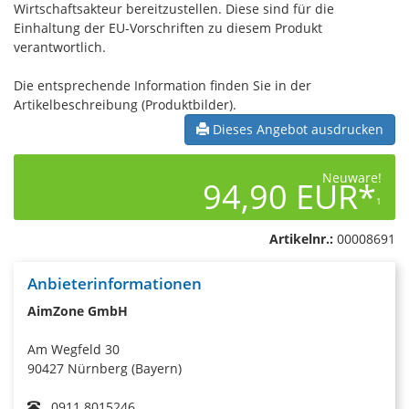
Wirtschaftsakteur bereitzustellen. Diese sind für die
Einhaltung der EU-Vorschriften zu diesem Produkt
verantwortlich.
Die entsprechende Information finden Sie in der
Artikelbeschreibung (Produktbilder).
Dieses Angebot ausdrucken
Neuware!
94,90 EUR*
1
Artikelnr.:
00008691
Anbieterinformationen
AimZone GmbH
Am Wegfeld 30
90427 Nürnberg (Bayern)
0911 8015246