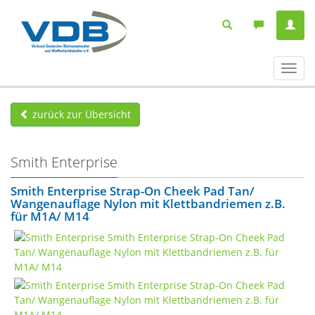
Navig
ein-/
zurück zur Übersicht
Smith Enterprise
Smith Enterprise Strap-On Cheek Pad Tan/
Wangenauflage Nylon mit Klettbandriemen z.B.
für M1A/ M14