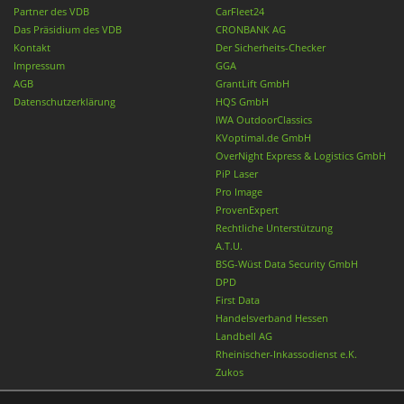
Partner des VDB
CarFleet24
Das Präsidium des VDB
CRONBANK AG
Kontakt
Der Sicherheits-Checker
Impressum
GGA
AGB
GrantLift GmbH
Datenschutzerklärung
HQS GmbH
IWA OutdoorClassics
KVoptimal.de GmbH
OverNight Express & Logistics GmbH
PiP Laser
Pro Image
ProvenExpert
Rechtliche Unterstützung
A.T.U.
BSG-Wüst Data Security GmbH
DPD
First Data
Handelsverband Hessen
Landbell AG
Rheinischer-Inkassodienst e.K.
Zukos