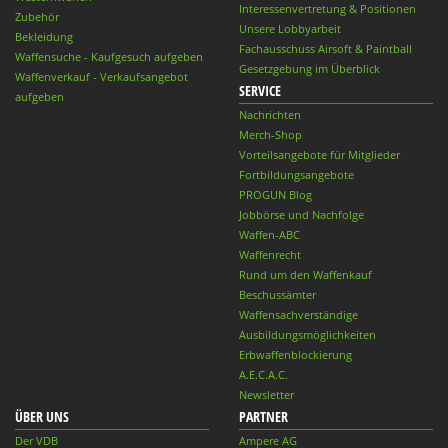
Interessenvertretung & Positionen
Zubehör
Unsere Lobbyarbeit
Bekleidung
Fachausschuss Airsoft & Paintball
Waffensuche - Kaufgesuch aufgeben
Gesetzgebung im Überblick
Waffenverkauf - Verkaufsangebot
SERVICE
aufgeben
Nachrichten
Merch-Shop
Vorteilsangebote für Mitglieder
Fortbildungsangebote
PROGUN Blog
Jobbörse und Nachfolge
Waffen-ABC
Waffenrecht
Rund um den Waffenkauf
Beschussämter
Waffensachverständige
Ausbildungsmöglichkeiten
Erbwaffenblockierung
A.E.C.A.C.
Newsletter
ÜBER UNS
PARTNER
Der VDB
Ampere AG