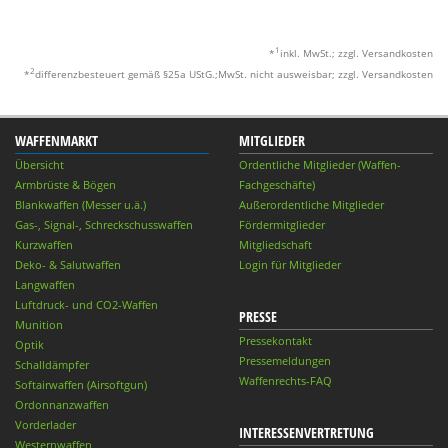
1
*
inkl. MwSt.; zzgl. Versandkosten
2
*
differenzbesteuert gemäß §25a UStG.;MwSt. nicht ausweisbar; zzgl. Versandkosten
WAFFENMARKT
MITGLIEDER
Übersicht
Ordentliche Mitglieder (Waffen-
Armbrüste & Bögen
Fachgeschäfte)
Blankwaffen (Messer u.ä.)
Außerordentliche Mitglieder
Gas-, Signal-, Schreckschusswaffen
Fördermitglieder
Kurzwaffen
Mitgliedschaft
Deko- & Salutwaffen
Login für Mitglieder
Langwaffen
Luftdruck- und CO2-Waffen
PRESSE
Munition
Pressekontakt
Optik
Pressemeldungen
Schalldämpfer
Waffenrechts-FAQ
Softairwaffen (Airsoftgun)
Ordonnanzwaffen
Vorderlader
INTERESSENVERTRETUNG
Westernwaffen