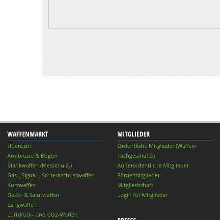
WAFFENMARKT
MITGLIEDER
Übersicht
Ordentliche Mitglieder (Waffen-
Armbrüste & Bögen
Fachgeschäfte)
Blankwaffen (Messer u.ä.)
Außerordentliche Mitglieder
Gas-, Signal-, Schreckschusswaffen
Fördermitglieder
Kurzwaffen
Mitgliedschaft
Deko- & Salutwaffen
Login für Mitglieder
Langwaffen
Luftdruck- und CO2-Waffen