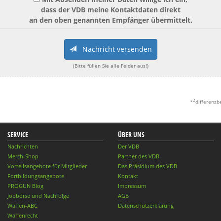
dass der VDB meine Kontaktdaten direkt
an den oben genannten Empfänger übermittelt.
Nachricht versenden
(Bitte füllen Sie alle Felder aus!)
2
*
differenzb
SERVICE
ÜBER UNS
Nachrichten
Der VDB
Merch-Shop
Partner des VDB
Vorteilsangebote für Mitglieder
Das Präsidium des VDB
Fortbildungsangebote
Kontakt
PROGUN Blog
Impressum
Jobbörse und Nachfolge
AGB
Waffen-ABC
Datenschutzerklärung
Waffenrecht