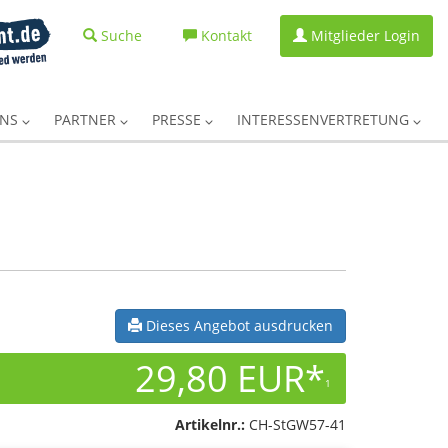
Suche
Kontakt
Mitglieder Login
UNS
PARTNER
PRESSE
INTERESSENVERTRETUNG
Dieses Angebot ausdrucken
29,80 EUR*
1
Artikelnr.:
CH-StGW57-41