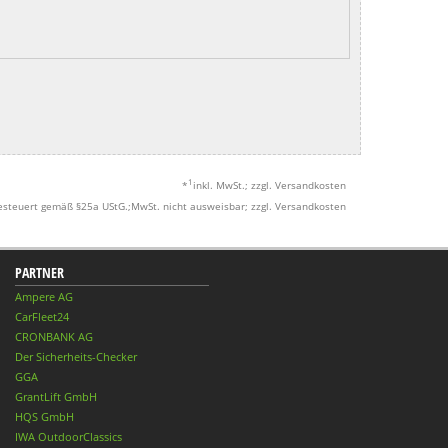
1
*
inkl. MwSt.; zzgl. Versandkosten
esteuert gemäß §25a UStG.;MwSt. nicht ausweisbar; zzgl. Versandkosten
PARTNER
Ampere AG
CarFleet24
CRONBANK AG
Der Sicherheits-Checker
GGA
GrantLift GmbH
HQS GmbH
IWA OutdoorClassics