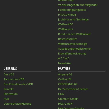
Vorteilsangebote für Mitglieder
Fortbildungsangebote
PROGUN Blog
Jobbörse und Nachfolge
Waffen-ABC
Waffenrecht
Rund um den Waffenkauf
Beschussämter
Waffensachverständige
Ausbildungsmöglichkeiten
Erbwaffenblockierung
A.E.C.A.C.
Newsletter
ÜBER UNS
PARTNER
Der VDB
Ampere AG
Partner des VDB
CarFleet24
Das Präsidium des VDB
CRONBANK AG
Kontakt
Der Sicherheits-Checker
Impressum
GGA
AGB
GrantLift GmbH
Datenschutzerklärung
HQS GmbH
IWA OutdoorClassics