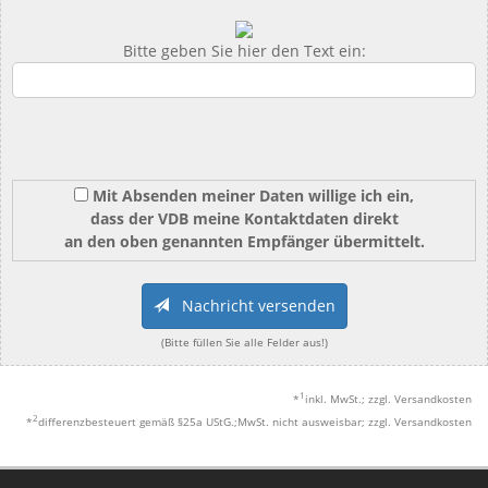
Bitte geben Sie hier den Text ein:
Mit Absenden meiner Daten willige ich ein,
dass der VDB meine Kontaktdaten direkt
an den oben genannten Empfänger übermittelt.
Nachricht versenden
(Bitte füllen Sie alle Felder aus!)
1
*
inkl. MwSt.; zzgl. Versandkosten
2
*
differenzbesteuert gemäß §25a UStG.;MwSt. nicht ausweisbar; zzgl. Versandkosten