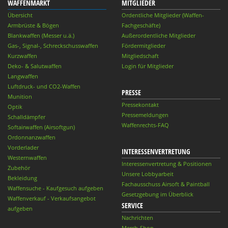
WAFFENMARKT
MITGLIEDER
Übersicht
Ordentliche Mitglieder (Waffen-
Armbrüste & Bögen
Fachgeschäfte)
Blankwaffen (Messer u.ä.)
Außerordentliche Mitglieder
Gas-, Signal-, Schreckschusswaffen
Fördermitglieder
Kurzwaffen
Mitgliedschaft
Deko- & Salutwaffen
Login für Mitglieder
Langwaffen
Luftdruck- und CO2-Waffen
PRESSE
Munition
Pressekontakt
Optik
Pressemeldungen
Schalldämpfer
Waffenrechts-FAQ
Softairwaffen (Airsoftgun)
Ordonnanzwaffen
Vorderlader
INTERESSENVERTRETUNG
Westernwaffen
Interessenvertretung & Positionen
Zubehör
Unsere Lobbyarbeit
Bekleidung
Fachausschuss Airsoft & Paintball
Waffensuche - Kaufgesuch aufgeben
Gesetzgebung im Überblick
Waffenverkauf - Verkaufsangebot
SERVICE
aufgeben
Nachrichten
Merch-Shop