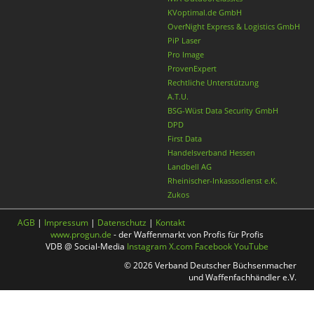
KVoptimal.de GmbH
OverNight Express & Logistics GmbH
PiP Laser
Pro Image
ProvenExpert
Rechtliche Unterstützung
A.T.U.
BSG-Wüst Data Security GmbH
DPD
First Data
Handelsverband Hessen
Landbell AG
Rheinischer-Inkassodienst e.K.
Zukos
AGB
|
Impressum
|
Datenschutz
|
Kontakt
www.progun.de
- der Waffenmarkt von Profis für Profis
VDB @ Social-Media
Instagram
X.com
Facebook
YouTube
© 2026 Verband Deutscher Büchsenmacher
und Waffenfachhändler e.V.