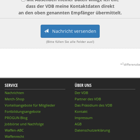
dass der VDB meine Kontaktdaten direkt
an den oben genannten Empfänger übermittelt.
Nachricht versenden
(Bitte füllen Sie alle Felder aus!)
2
*
differenzb
SERVICE
ÜBER UNS
Nachrichten
Der VDB
Merch-Shop
Partner des VDB
Vorteilsangebote für Mitglieder
Das Präsidium des VDB
Fortbildungsangebote
Kontakt
PROGUN Blog
Impressum
Jobbörse und Nachfolge
AGB
Waffen-ABC
Datenschutzerklärung
Waffenrecht