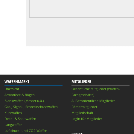
WAFFENMARKT
MITGLIEDER
Übersicht
Ordentliche Mitglieder (Waffen-
Armbrüste & Bögen
Fachgeschäfte)
Blankwaffen (Messer u.ä.)
Außerordentliche Mitglieder
Gas-, Signal-, Schreckschusswaffen
Fördermitglieder
Kurzwaffen
Mitgliedschaft
Deko- & Salutwaffen
Login für Mitglieder
Langwaffen
Luftdruck- und CO2-Waffen