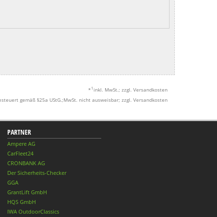
1
*
inkl. MwSt.; zzgl. Versandkosten
esteuert gemäß §25a UStG.;MwSt. nicht ausweisbar; zzgl. Versandkosten
PARTNER
Ampere AG
CarFleet24
CRONBANK AG
Der Sicherheits-Checker
GGA
GrantLift GmbH
HQS GmbH
IWA OutdoorClassics