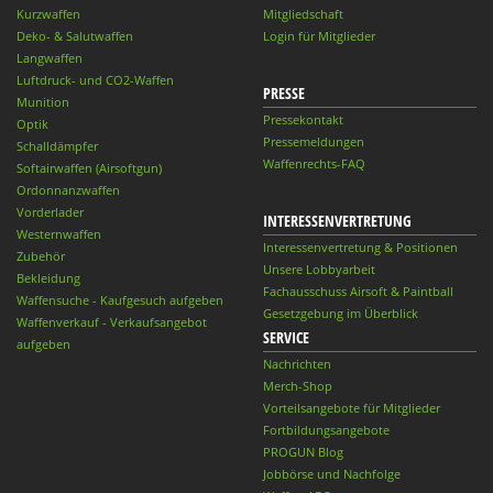
Kurzwaffen
Mitgliedschaft
Deko- & Salutwaffen
Login für Mitglieder
Langwaffen
Luftdruck- und CO2-Waffen
PRESSE
Munition
Pressekontakt
Optik
Pressemeldungen
Schalldämpfer
Waffenrechts-FAQ
Softairwaffen (Airsoftgun)
Ordonnanzwaffen
Vorderlader
INTERESSENVERTRETUNG
Westernwaffen
Interessenvertretung & Positionen
Zubehör
Unsere Lobbyarbeit
Bekleidung
Fachausschuss Airsoft & Paintball
Waffensuche - Kaufgesuch aufgeben
Gesetzgebung im Überblick
Waffenverkauf - Verkaufsangebot
SERVICE
aufgeben
Nachrichten
Merch-Shop
Vorteilsangebote für Mitglieder
Fortbildungsangebote
PROGUN Blog
Jobbörse und Nachfolge