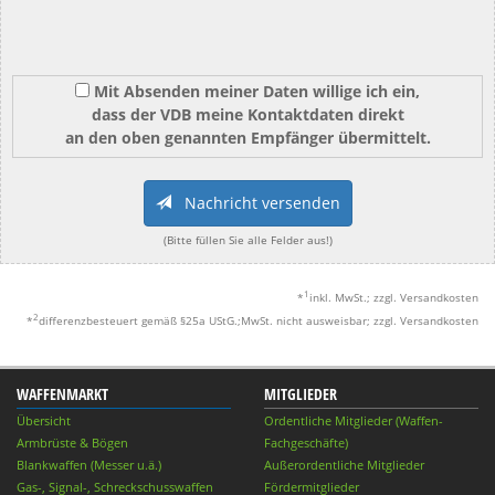
Mit Absenden meiner Daten willige ich ein,
dass der VDB meine Kontaktdaten direkt
an den oben genannten Empfänger übermittelt.
Nachricht versenden
(Bitte füllen Sie alle Felder aus!)
1
*
inkl. MwSt.; zzgl. Versandkosten
2
*
differenzbesteuert gemäß §25a UStG.;MwSt. nicht ausweisbar; zzgl. Versandkosten
WAFFENMARKT
MITGLIEDER
Übersicht
Ordentliche Mitglieder (Waffen-
Armbrüste & Bögen
Fachgeschäfte)
Blankwaffen (Messer u.ä.)
Außerordentliche Mitglieder
Gas-, Signal-, Schreckschusswaffen
Fördermitglieder