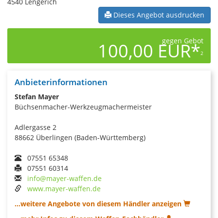
4540 Lengerich
Dieses Angebot ausdrucken
gegen Gebot
100,00 EUR*
2
Anbieterinformationen
Stefan Mayer
Büchsenmacher-Werkzeugmachermeister
Adlergasse 2
88662 Überlingen (Baden-Württemberg)
07551 65348
07551 60314
info@mayer-waffen.de
www.mayer-waffen.de
...weitere Angebote von diesem Händler anzeigen