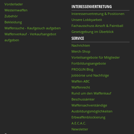
Vorderlader
INTERESSENVERTRETUNG
Westernwaffen
Interessenvertretung & Positionen
Zubehör
Unsere Lobbyarbeit
Bekleidung
Fachausschuss Airsoft & Paintball
Waffensuche - Kaufgesuch aufgeben
Gesetzgebung im Überblick
Waffenverkauf - Verkaufsangebot
SERVICE
aufgeben
Nachrichten
Merch-Shop
Vorteilsangebote für Mitglieder
Fortbildungsangebote
PROGUN Blog
Jobbörse und Nachfolge
Waffen-ABC
Waffenrecht
Rund um den Waffenkauf
Beschussämter
Waffensachverständige
Ausbildungsmöglichkeiten
Erbwaffenblockierung
A.E.C.A.C.
Newsletter