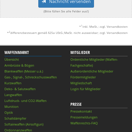
Nachricht versenden
(Bitte füllen Sie alle Felder aus!)
1
*
inkl. MwSt.; zzgl. Versandkosten
2
*
differenzbesteuert gemäß §25a UStG.;MwSt. nicht ausweisbar; zzgl. Versandkosten
WAFFENMARKT
MITGLIEDER
Übersicht
Ordentliche Mitglieder (Waffen-
Armbrüste & Bögen
Fachgeschäfte)
Blankwaffen (Messer u.ä.)
Außerordentliche Mitglieder
Gas-, Signal-, Schreckschusswaffen
Fördermitglieder
Kurzwaffen
Mitgliedschaft
Deko- & Salutwaffen
Login für Mitglieder
Langwaffen
Luftdruck- und CO2-Waffen
PRESSE
Munition
Pressekontakt
Optik
Pressemeldungen
Schalldämpfer
Waffenrechts-FAQ
Softairwaffen (Airsoftgun)
Ordonnanzwaffen