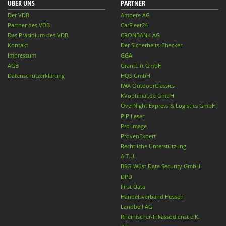
ÜBER UNS
PARTNER
Der VDB
Ampere AG
Partner des VDB
CarFleet24
Das Präsidium des VDB
CRONBANK AG
Kontakt
Der Sicherheits-Checker
Impressum
GGA
AGB
GrantLift GmbH
Datenschutzerklärung
HQS GmbH
IWA OutdoorClassics
KVoptimal.de GmbH
OverNight Express & Logistics GmbH
PiP Laser
Pro Image
ProvenExpert
Rechtliche Unterstützung
A.T.U.
BSG-Wüst Data Security GmbH
DPD
First Data
Handelsverband Hessen
Landbell AG
Rheinischer-Inkassodienst e.K.