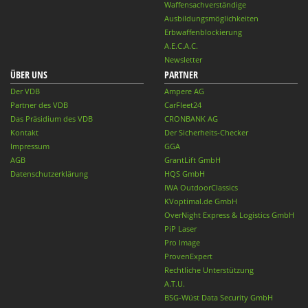
Waffensachverständige
Ausbildungsmöglichkeiten
Erbwaffenblockierung
A.E.C.A.C.
Newsletter
ÜBER UNS
PARTNER
Der VDB
Ampere AG
Partner des VDB
CarFleet24
Das Präsidium des VDB
CRONBANK AG
Kontakt
Der Sicherheits-Checker
Impressum
GGA
AGB
GrantLift GmbH
Datenschutzerklärung
HQS GmbH
IWA OutdoorClassics
KVoptimal.de GmbH
OverNight Express & Logistics GmbH
PiP Laser
Pro Image
ProvenExpert
Rechtliche Unterstützung
A.T.U.
BSG-Wüst Data Security GmbH