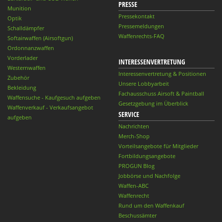
PRESSE
Munition
Pressekontakt
Optik
Pressemeldungen
Schalldämpfer
Waffenrechts-FAQ
Softairwaffen (Airsoftgun)
Ordonnanzwaffen
Vorderlader
INTERESSENVERTRETUNG
Westernwaffen
Interessenvertretung & Positionen
Zubehör
Unsere Lobbyarbeit
Bekleidung
Fachausschuss Airsoft & Paintball
Waffensuche - Kaufgesuch aufgeben
Gesetzgebung im Überblick
Waffenverkauf - Verkaufsangebot
SERVICE
aufgeben
Nachrichten
Merch-Shop
Vorteilsangebote für Mitglieder
Fortbildungsangebote
PROGUN Blog
Jobbörse und Nachfolge
Waffen-ABC
Waffenrecht
Rund um den Waffenkauf
Beschussämter