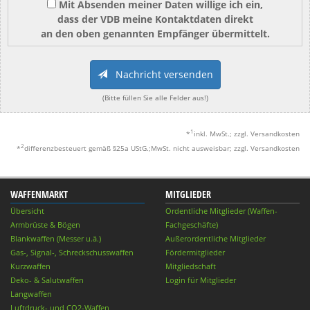
Mit Absenden meiner Daten willige ich ein,
dass der VDB meine Kontaktdaten direkt
an den oben genannten Empfänger übermittelt.
Nachricht versenden
(Bitte füllen Sie alle Felder aus!)
1
*
inkl. MwSt.; zzgl. Versandkosten
2
*
differenzbesteuert gemäß §25a UStG.;MwSt. nicht ausweisbar; zzgl. Versandkosten
WAFFENMARKT
MITGLIEDER
Übersicht
Ordentliche Mitglieder (Waffen-
Armbrüste & Bögen
Fachgeschäfte)
Blankwaffen (Messer u.ä.)
Außerordentliche Mitglieder
Gas-, Signal-, Schreckschusswaffen
Fördermitglieder
Kurzwaffen
Mitgliedschaft
Deko- & Salutwaffen
Login für Mitglieder
Langwaffen
Luftdruck- und CO2-Waffen