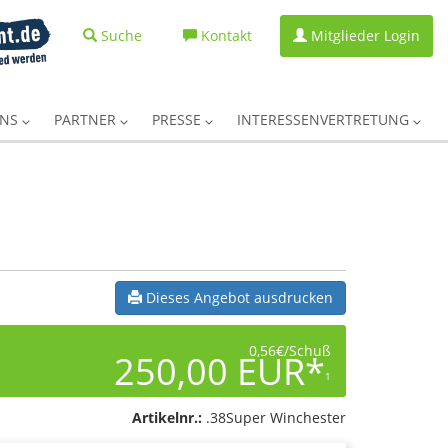
Suche
Kontakt
Mitglieder Login
UNS
PARTNER
PRESSE
INTERESSENVERTRETUNG
Dieses Angebot ausdrucken
0,56€/Schuß
250,00 EUR*
1
Artikelnr.:
.38Super Winchester