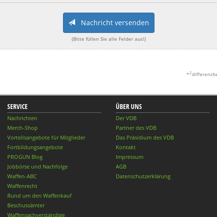
Nachricht versenden
(Bitte füllen Sie alle Felder aus!)
2
*
differenzb
SERVICE
ÜBER UNS
Nachrichten
Der VDB
Merch-Shop
Partner des VDB
Vorteilsangebote für Mitglieder
Das Präsidium des VDB
Fortbildungsangebote
Kontakt
PROGUN Blog
Impressum
Jobbörse und Nachfolge
AGB
Waffen-ABC
Datenschutzerklärung
Waffenrecht
Rund um den Waffenkauf
Beschussämter
Waffensachverständige