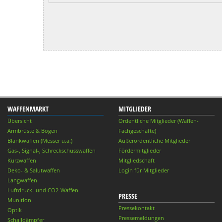
WAFFENMARKT
MITGLIEDER
Übersicht
Ordentliche Mitglieder (Waffen-
Armbrüste & Bögen
Fachgeschäfte)
Blankwaffen (Messer u.ä.)
Außerordentliche Mitglieder
Gas-, Signal-, Schreckschusswaffen
Fördermitglieder
Kurzwaffen
Mitgliedschaft
Deko- & Salutwaffen
Login für Mitglieder
Langwaffen
Luftdruck- und CO2-Waffen
PRESSE
Munition
Pressekontakt
Optik
Pressemeldungen
Schalldämpfer