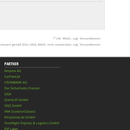
1
*
inkl. MwSt.; zzgl. Versandkosten
esteuert gemäß §25a UStG.;MwSt. nicht ausweisbar; zzgl. Versandkosten
PARTNER
Ampere AG
CarFleet24
CRONBANK AG
Der Sicherheits-Checker
GGA
GrantLift GmbH
HQS GmbH
IWA OutdoorClassics
KVoptimal.de GmbH
OverNight Express & Logistics GmbH
PiP Laser