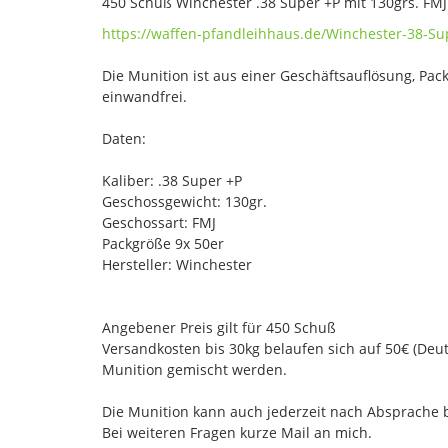
450 Schuß Winchester .38 Super +P mit 130grs. FMJ
https://waffen-pfandleihhaus.de/Winchester-38-Su
Die Munition ist aus einer Geschäftsauflösung, Pac
einwandfrei.
Daten:
Kaliber: .38 Super +P
Geschossgewicht: 130gr.
Geschossart: FMJ
Packgröße 9x 50er
Hersteller: Winchester
Angebener Preis gilt für 450 Schuß
Versandkosten bis 30kg belaufen sich auf 50€ (Deu
Munition gemischt werden.
Die Munition kann auch jederzeit nach Absprache b
Bei weiteren Fragen kurze Mail an mich.