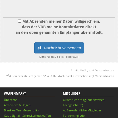
Mit Absenden meiner Daten willige ich ein,
dass der VDB meine Kontaktdaten direkt
an den oben genannten Empfänger übermittelt.
Nachricht versenden
(Bitte füllen Sie alle Felder aus!)
1
*
inkl. MwSt.; zzgl. Versandkosten
2
*
differenzbesteuert gemäß §25a UStG.;MwSt. nicht ausweisbar; zzgl. Versandkosten
WAFFENMARKT
MITGLIEDER
Übersicht
Ordentliche Mitglieder (Waffen-
Armbrüste & Bögen
Fachgeschäfte)
Blankwaffen (Messer u.ä.)
Außerordentliche Mitglieder
Gas-, Signal-, Schreckschusswaffen
Fördermitglieder