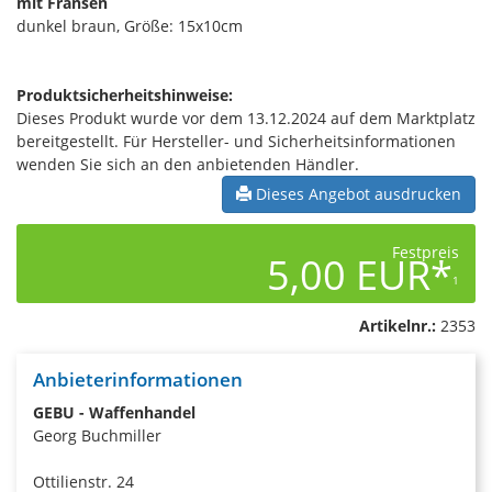
mit Fransen
dunkel braun, Größe: 15x10cm
Produktsicherheitshinweise:
Dieses Produkt wurde vor dem 13.12.2024 auf dem Marktplatz
bereitgestellt. Für Hersteller- und Sicherheitsinformationen
wenden Sie sich an den anbietenden Händler.
Dieses Angebot ausdrucken
Festpreis
5,00 EUR*
1
Artikelnr.:
2353
Anbieterinformationen
GEBU - Waffenhandel
Georg Buchmiller
Ottilienstr. 24