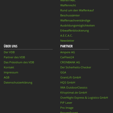
Waffen-ABC
Waffenrecht
Rund um den Waffenkauf
Beschussämter
Waffensachverständige
Ausbildungsmöglichkeiten
Erbwaffenblockierung
A.E.C.A.C.
Newsletter
ÜBER UNS
PARTNER
Der VDB
Ampere AG
Partner des VDB
CarFleet24
Das Präsidium des VDB
CRONBANK AG
Kontakt
Der Sicherheits-Checker
Impressum
GGA
AGB
GrantLift GmbH
Datenschutzerklärung
HQS GmbH
IWA OutdoorClassics
KVoptimal.de GmbH
OverNight Express & Logistics GmbH
PiP Laser
Pro Image
ProvenExpert