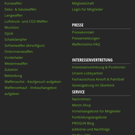
Kurzwaffen
Mitgliedschaft
Deko- & Salutwaffen
Login für Mitglieder
Langwaffen
Luftdruck- und CO2-Waffen
PRESSE
Munition
Pressekontakt
Optik
Pressemeldungen
Schalldämpfer
Waffenrechts-FAQ
Softairwaffen (Airsoftgun)
Ordonnanzwaffen
Vorderlader
INTERESSENVERTRETUNG
Westernwaffen
Interessenvertretung & Positionen
Zubehör
Unsere Lobbyarbeit
Bekleidung
Fachausschuss Airsoft & Paintball
Waffensuche - Kaufgesuch aufgeben
Gesetzgebung im Überblick
Waffenverkauf - Verkaufsangebot
SERVICE
aufgeben
Nachrichten
Merch-Shop
Vorteilsangebote für Mitglieder
Fortbildungsangebote
PROGUN Blog
Jobbörse und Nachfolge