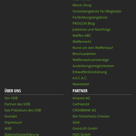
Merch-Shop
Vorteilsangebote für Mitglieder
Fortbildungsangebote
PROGUN Blog
Jobbörse und Nachfolge
Waffen-ABC
Waffenrecht
Rund um den Waffenkauf
Beschussämter
Waffensachverständige
Ausbildungsmöglichkeiten
Erbwaffenblockierung
A.E.C.A.C.
Newsletter
ÜBER UNS
PARTNER
Der VDB
Ampere AG
Partner des VDB
CarFleet24
Das Präsidium des VDB
CRONBANK AG
Kontakt
Der Sicherheits-Checker
Impressum
GGA
AGB
GrantLift GmbH
Datenschutzerklärung
HQS GmbH