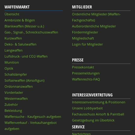
WAFFENMARKT
MITGLIEDER
Übersicht
Ordentliche Mitglieder (Waffen-
Armbrüste & Bögen
Fachgeschäfte)
Blankwaffen (Messer u.ä.)
Außerordentliche Mitglieder
Gas-, Signal-, Schreckschusswaffen
Fördermitglieder
Kurzwaffen
Mitgliedschaft
Deko- & Salutwaffen
Login für Mitglieder
Langwaffen
Luftdruck- und CO2-Waffen
PRESSE
Munition
Pressekontakt
Optik
Pressemeldungen
Schalldämpfer
Waffenrechts-FAQ
Softairwaffen (Airsoftgun)
Ordonnanzwaffen
Vorderlader
INTERESSENVERTRETUNG
Westernwaffen
Interessenvertretung & Positionen
Zubehör
Unsere Lobbyarbeit
Bekleidung
Fachausschuss Airsoft & Paintball
Waffensuche - Kaufgesuch aufgeben
Gesetzgebung im Überblick
Waffenverkauf - Verkaufsangebot
SERVICE
aufgeben
Nachrichten