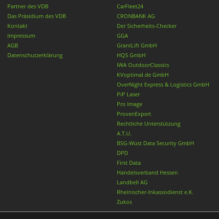
Partner des VDB
CarFleet24
Das Präsidium des VDB
CRONBANK AG
Kontakt
Der Sicherheits-Checker
Impressum
GGA
AGB
GrantLift GmbH
Datenschutzerklärung
HQS GmbH
IWA OutdoorClassics
KVoptimal.de GmbH
OverNight Express & Logistics GmbH
PiP Laser
Pro Image
ProvenExpert
Rechtliche Unterstützung
A.T.U.
BSG-Wüst Data Security GmbH
DPD
First Data
Handelsverband Hessen
Landbell AG
Rheinischer-Inkassodienst e.K.
Zukos