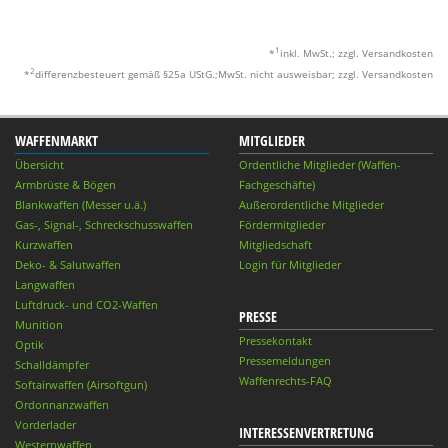
1
*
inkl. MwSt.; zzgl. Versandkosten
2
*
differenzbesteuert gemäß §25a UStG.;MwSt. nicht ausweisbar; zzgl. Versandkosten
WAFFENMARKT
MITGLIEDER
Übersicht
Ordentliche Mitglieder (Waffen-
Armbrüste & Bögen
Fachgeschäfte)
Blankwaffen (Messer u.ä.)
Außerordentliche Mitglieder
Gas-, Signal-, Schreckschusswaffen
Fördermitglieder
Kurzwaffen
Mitgliedschaft
Deko- & Salutwaffen
Login für Mitglieder
Langwaffen
Luftdruck- und CO2-Waffen
PRESSE
Munition
Pressekontakt
Optik
Pressemeldungen
Schalldämpfer
Waffenrechts-FAQ
Softairwaffen (Airsoftgun)
Ordonnanzwaffen
Vorderlader
INTERESSENVERTRETUNG
Westernwaffen