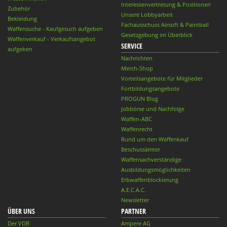
Interessenvertretung & Positionen
Zubehör
Unsere Lobbyarbeit
Bekleidung
Fachausschuss Airsoft & Paintball
Waffensuche - Kaufgesuch aufgeben
Gesetzgebung im Überblick
Waffenverkauf - Verkaufsangebot
SERVICE
aufgeben
Nachrichten
Merch-Shop
Vorteilsangebote für Mitglieder
Fortbildungsangebote
PROGUN Blog
Jobbörse und Nachfolge
Waffen-ABC
Waffenrecht
Rund um den Waffenkauf
Beschussämter
Waffensachverständige
Ausbildungsmöglichkeiten
Erbwaffenblockierung
A.E.C.A.C.
Newsletter
ÜBER UNS
PARTNER
Der VDB
Ampere AG