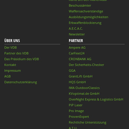
Beschussämter
Waffensachverständige
Ausbildungsmöglichkeiten
Erbwaffenblockierung
A.E.C.A.C.
Newsletter
ÜBER UNS
PARTNER
Der VDB
Ampere AG
Partner des VDB
CarFleet24
Das Präsidium des VDB
CRONBANK AG
Kontakt
Der Sicherheits-Checker
Impressum
GGA
AGB
GrantLift GmbH
Datenschutzerklärung
HQS GmbH
IWA OutdoorClassics
KVoptimal.de GmbH
OverNight Express & Logistics GmbH
PiP Laser
Pro Image
ProvenExpert
Rechtliche Unterstützung
A.T.U.