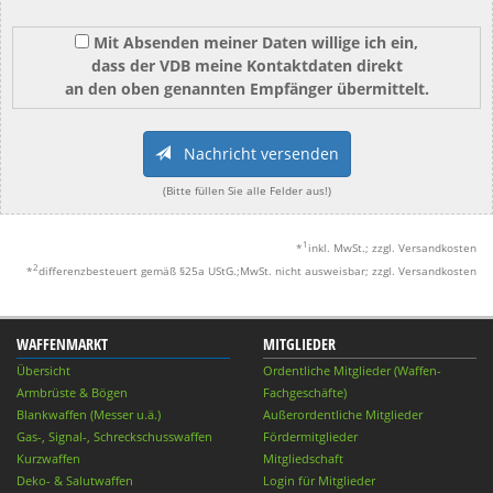
Mit Absenden meiner Daten willige ich ein,
dass der VDB meine Kontaktdaten direkt
an den oben genannten Empfänger übermittelt.
Nachricht versenden
(Bitte füllen Sie alle Felder aus!)
1
*
inkl. MwSt.; zzgl. Versandkosten
2
*
differenzbesteuert gemäß §25a UStG.;MwSt. nicht ausweisbar; zzgl. Versandkosten
WAFFENMARKT
MITGLIEDER
Übersicht
Ordentliche Mitglieder (Waffen-
Armbrüste & Bögen
Fachgeschäfte)
Blankwaffen (Messer u.ä.)
Außerordentliche Mitglieder
Gas-, Signal-, Schreckschusswaffen
Fördermitglieder
Kurzwaffen
Mitgliedschaft
Deko- & Salutwaffen
Login für Mitglieder