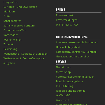
Langwaffen
Luftdruck- und CO2-Waffen
PRESSE
Munition
Pressekontakt
Optik
Pressemeldungen
Schalldämpfer
Waffenrechts-FAQ
Softairwaffen (Airsoftgun)
Ordonnanzwaffen
Vorderlader
INTERESSENVERTRETUNG
Westernwaffen
Interessenvertretung & Positionen
Zubehör
Unsere Lobbyarbeit
Bekleidung
Fachausschuss Airsoft & Paintball
Waffensuche - Kaufgesuch aufgeben
Gesetzgebung im Überblick
Waffenverkauf - Verkaufsangebot
SERVICE
aufgeben
Nachrichten
Merch-Shop
Vorteilsangebote für Mitglieder
Fortbildungsangebote
PROGUN Blog
Jobbörse und Nachfolge
Waffen-ABC
Waffenrecht
Rund um den Waffenkauf