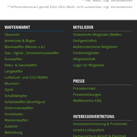
*
inkl. MwSt.; zzgl. Versandkosten
2
*
differenzbesteuert gemäß §25a UStG.;MwSt. nicht ausweisbar; zzgl. Versandkosten
WAFFENMARKT
MITGLIEDER
Übersicht
Ordentliche Mitglieder (Waffen-
Armbrüste & Bögen
Fachgeschäfte)
Blankwaffen (Messer u.ä.)
Außerordentliche Mitglieder
Gas-, Signal-, Schreckschusswaffen
Fördermitglieder
Kurzwaffen
Mitgliedschaft
Deko- & Salutwaffen
Login für Mitglieder
Langwaffen
Luftdruck- und CO2-Waffen
PRESSE
Munition
Pressekontakt
Optik
Pressemeldungen
Schalldämpfer
Waffenrechts-FAQ
Softairwaffen (Airsoftgun)
Ordonnanzwaffen
Vorderlader
INTERESSENVERTRETUNG
Westernwaffen
Interessenvertretung & Positionen
Zubehör
Unsere Lobbyarbeit
Bekleidung
Fachausschuss Airsoft & Paintball