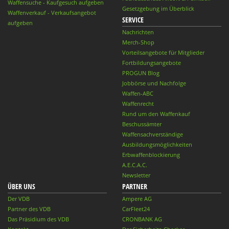
Waffensuche - Kaufgesuch aufgeben
Gesetzgebung im Überblick
Waffenverkauf - Verkaufsangebot
SERVICE
aufgeben
Nachrichten
Merch-Shop
Vorteilsangebote für Mitglieder
Fortbildungsangebote
PROGUN Blog
Jobbörse und Nachfolge
Waffen-ABC
Waffenrecht
Rund um den Waffenkauf
Beschussämter
Waffensachverständige
Ausbildungsmöglichkeiten
Erbwaffenblockierung
A.E.C.A.C.
Newsletter
ÜBER UNS
PARTNER
Der VDB
Ampere AG
Partner des VDB
CarFleet24
Das Präsidium des VDB
CRONBANK AG