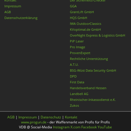
Kontakt
Der Sicherheits-Checker
Impressum
GGA
AGB
GrantLift GmbH
Datenschutzerklärung
HQS GmbH
IWA OutdoorClassics
KVoptimal.de GmbH
OverNight Express & Logistics GmbH
PiP Laser
Pro Image
ProvenExpert
Rechtliche Unterstützung
A.T.U.
BSG-Wüst Data Security GmbH
DPD
First Data
Handelsverband Hessen
Landbell AG
Rheinischer-Inkassodienst e.K.
Zukos
AGB
|
Impressum
|
Datenschutz
|
Kontakt
www.progun.de
- der Waffenmarkt von Profis für Profis
VDB @ Social-Media
Instagram
X.com
Facebook
YouTube