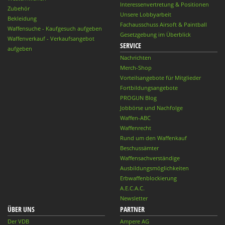
Interessenvertretung & Positionen
Zubehör
Unsere Lobbyarbeit
Bekleidung
Fachausschuss Airsoft & Paintball
Waffensuche - Kaufgesuch aufgeben
Gesetzgebung im Überblick
Waffenverkauf - Verkaufsangebot
SERVICE
aufgeben
Nachrichten
Merch-Shop
Vorteilsangebote für Mitglieder
Fortbildungsangebote
PROGUN Blog
Jobbörse und Nachfolge
Waffen-ABC
Waffenrecht
Rund um den Waffenkauf
Beschussämter
Waffensachverständige
Ausbildungsmöglichkeiten
Erbwaffenblockierung
A.E.C.A.C.
Newsletter
ÜBER UNS
PARTNER
Der VDB
Ampere AG