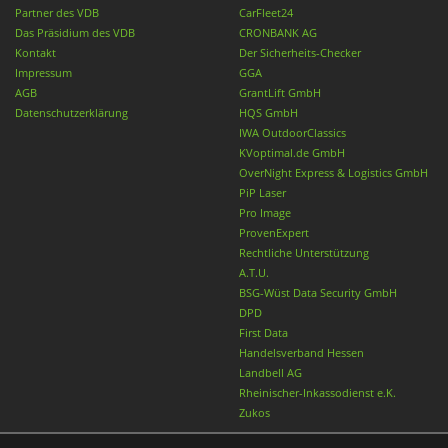
Partner des VDB
CarFleet24
Das Präsidium des VDB
CRONBANK AG
Kontakt
Der Sicherheits-Checker
Impressum
GGA
AGB
GrantLift GmbH
Datenschutzerklärung
HQS GmbH
IWA OutdoorClassics
KVoptimal.de GmbH
OverNight Express & Logistics GmbH
PiP Laser
Pro Image
ProvenExpert
Rechtliche Unterstützung
A.T.U.
BSG-Wüst Data Security GmbH
DPD
First Data
Handelsverband Hessen
Landbell AG
Rheinischer-Inkassodienst e.K.
Zukos