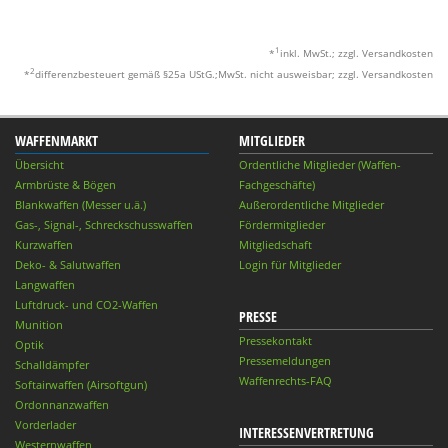
1
*
inkl. MwSt.; zzgl. Versandkosten
2
*
differenzbesteuert gemäß §25a UStG.;MwSt. nicht ausweisbar; zzgl. Versandkosten
WAFFENMARKT
MITGLIEDER
Übersicht
Ordentliche Mitglieder (Waffen-
Armbrüste & Bögen
Fachgeschäfte)
Blankwaffen (Messer u.ä.)
Außerordentliche Mitglieder
Gas-, Signal-, Schreckschusswaffen
Fördermitglieder
Kurzwaffen
Mitgliedschaft
Deko- & Salutwaffen
Login für Mitglieder
Langwaffen
Luftdruck- und CO2-Waffen
PRESSE
Munition
Pressekontakt
Optik
Pressemeldungen
Schalldämpfer
Waffenrechts-FAQ
Softairwaffen (Airsoftgun)
Ordonnanzwaffen
Vorderlader
INTERESSENVERTRETUNG
Westernwaffen