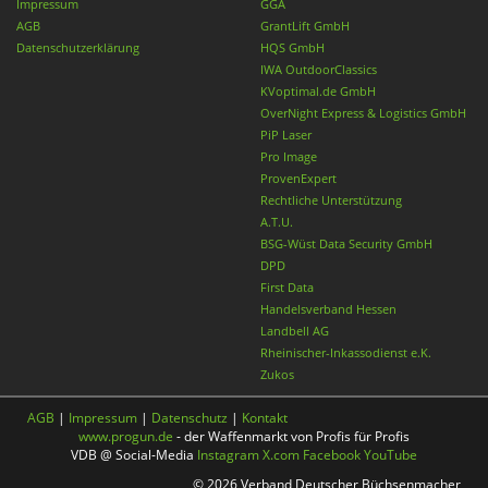
Impressum
GGA
AGB
GrantLift GmbH
Datenschutzerklärung
HQS GmbH
IWA OutdoorClassics
KVoptimal.de GmbH
OverNight Express & Logistics GmbH
PiP Laser
Pro Image
ProvenExpert
Rechtliche Unterstützung
A.T.U.
BSG-Wüst Data Security GmbH
DPD
First Data
Handelsverband Hessen
Landbell AG
Rheinischer-Inkassodienst e.K.
Zukos
AGB
|
Impressum
|
Datenschutz
|
Kontakt
www.progun.de
- der Waffenmarkt von Profis für Profis
VDB @ Social-Media
Instagram
X.com
Facebook
YouTube
© 2026 Verband Deutscher Büchsenmacher