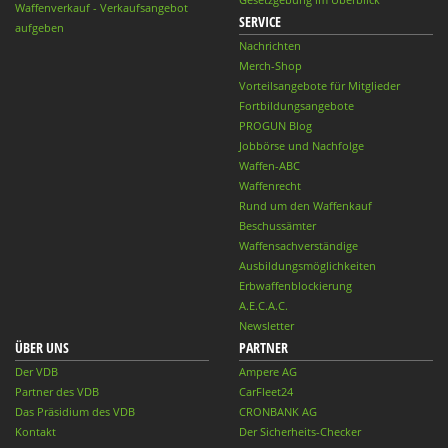
Waffenverkauf - Verkaufsangebot
SERVICE
aufgeben
Nachrichten
Merch-Shop
Vorteilsangebote für Mitglieder
Fortbildungsangebote
PROGUN Blog
Jobbörse und Nachfolge
Waffen-ABC
Waffenrecht
Rund um den Waffenkauf
Beschussämter
Waffensachverständige
Ausbildungsmöglichkeiten
Erbwaffenblockierung
A.E.C.A.C.
Newsletter
ÜBER UNS
PARTNER
Der VDB
Ampere AG
Partner des VDB
CarFleet24
Das Präsidium des VDB
CRONBANK AG
Kontakt
Der Sicherheits-Checker