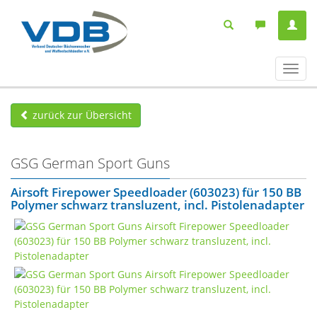
Navig
ein-/
zurück zur Übersicht
GSG German Sport Guns
Airsoft Firepower Speedloader (603023) für 150 BB
Polymer schwarz transluzent, incl. Pistolenadapter