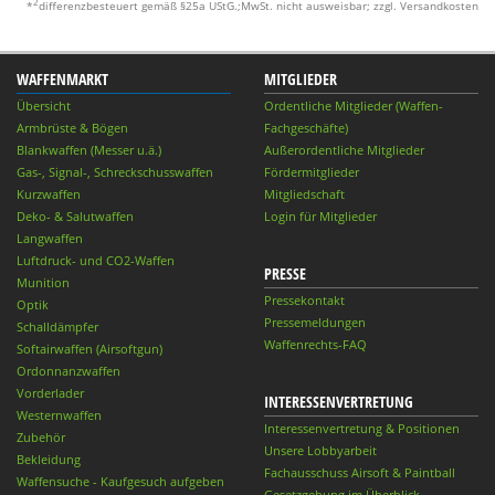
2
*
differenzbesteuert gemäß §25a UStG.;MwSt. nicht ausweisbar; zzgl. Versandkosten
WAFFENMARKT
MITGLIEDER
Übersicht
Ordentliche Mitglieder (Waffen-
Armbrüste & Bögen
Fachgeschäfte)
Blankwaffen (Messer u.ä.)
Außerordentliche Mitglieder
Gas-, Signal-, Schreckschusswaffen
Fördermitglieder
Kurzwaffen
Mitgliedschaft
Deko- & Salutwaffen
Login für Mitglieder
Langwaffen
Luftdruck- und CO2-Waffen
PRESSE
Munition
Pressekontakt
Optik
Pressemeldungen
Schalldämpfer
Waffenrechts-FAQ
Softairwaffen (Airsoftgun)
Ordonnanzwaffen
Vorderlader
INTERESSENVERTRETUNG
Westernwaffen
Interessenvertretung & Positionen
Zubehör
Unsere Lobbyarbeit
Bekleidung
Fachausschuss Airsoft & Paintball
Waffensuche - Kaufgesuch aufgeben
Gesetzgebung im Überblick