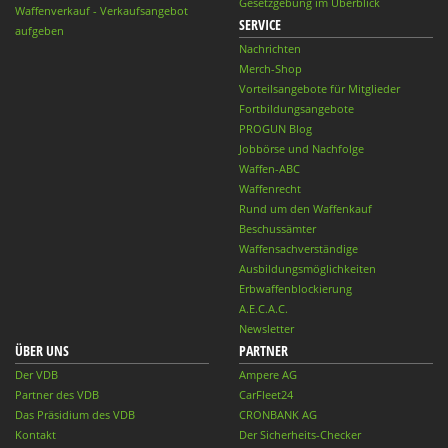
Gesetzgebung im Überblick
Waffenverkauf - Verkaufsangebot
SERVICE
aufgeben
Nachrichten
Merch-Shop
Vorteilsangebote für Mitglieder
Fortbildungsangebote
PROGUN Blog
Jobbörse und Nachfolge
Waffen-ABC
Waffenrecht
Rund um den Waffenkauf
Beschussämter
Waffensachverständige
Ausbildungsmöglichkeiten
Erbwaffenblockierung
A.E.C.A.C.
Newsletter
ÜBER UNS
PARTNER
Der VDB
Ampere AG
Partner des VDB
CarFleet24
Das Präsidium des VDB
CRONBANK AG
Kontakt
Der Sicherheits-Checker