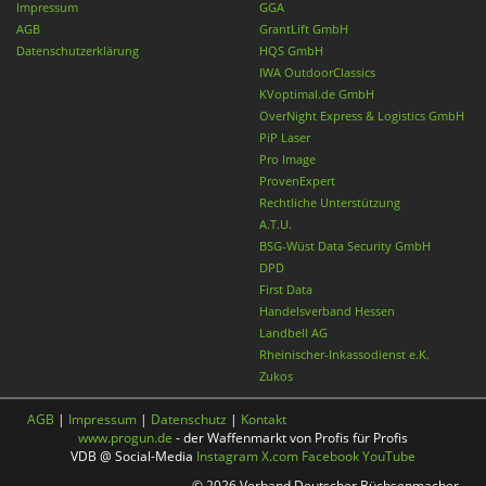
Impressum
GGA
AGB
GrantLift GmbH
Datenschutzerklärung
HQS GmbH
IWA OutdoorClassics
KVoptimal.de GmbH
OverNight Express & Logistics GmbH
PiP Laser
Pro Image
ProvenExpert
Rechtliche Unterstützung
A.T.U.
BSG-Wüst Data Security GmbH
DPD
First Data
Handelsverband Hessen
Landbell AG
Rheinischer-Inkassodienst e.K.
Zukos
AGB
|
Impressum
|
Datenschutz
|
Kontakt
www.progun.de
- der Waffenmarkt von Profis für Profis
VDB @ Social-Media
Instagram
X.com
Facebook
YouTube
© 2026 Verband Deutscher Büchsenmacher