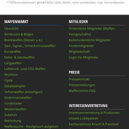
2
*
differenzbesteuert gemäß §25a UStG.;MwSt. nicht ausweisbar; zzgl. Versandkosten
WAFFENMARKT
MITGLIEDER
Übersicht
Ordentliche Mitglieder (Waffen-
Armbrüste & Bögen
Fachgeschäfte)
Blankwaffen (Messer u.ä.)
Außerordentliche Mitglieder
Gas-, Signal-, Schreckschusswaffen
Fördermitglieder
Kurzwaffen
Mitgliedschaft
Deko- & Salutwaffen
Login für Mitglieder
Langwaffen
Luftdruck- und CO2-Waffen
PRESSE
Munition
Pressekontakt
Optik
Pressemeldungen
Schalldämpfer
Waffenrechts-FAQ
Softairwaffen (Airsoftgun)
Ordonnanzwaffen
Vorderlader
INTERESSENVERTRETUNG
Westernwaffen
Interessenvertretung & Positionen
Zubehör
Unsere Lobbyarbeit
Bekleidung
Fachausschuss Airsoft & Paintball
Waffensuche - Kaufgesuch aufgeben