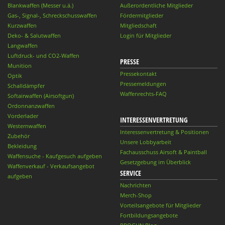
Blankwaffen (Messer u.ä.)
Außerordentliche Mitglieder
Gas-, Signal-, Schreckschusswaffen
Fördermitglieder
Kurzwaffen
Mitgliedschaft
Deko- & Salutwaffen
Login für Mitglieder
Langwaffen
Luftdruck- und CO2-Waffen
PRESSE
Munition
Pressekontakt
Optik
Pressemeldungen
Schalldämpfer
Waffenrechts-FAQ
Softairwaffen (Airsoftgun)
Ordonnanzwaffen
Vorderlader
INTERESSENVERTRETUNG
Westernwaffen
Interessenvertretung & Positionen
Zubehör
Unsere Lobbyarbeit
Bekleidung
Fachausschuss Airsoft & Paintball
Waffensuche - Kaufgesuch aufgeben
Gesetzgebung im Überblick
Waffenverkauf - Verkaufsangebot
SERVICE
aufgeben
Nachrichten
Merch-Shop
Vorteilsangebote für Mitglieder
Fortbildungsangebote