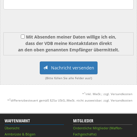
Mit Absenden meiner Daten willige ich ein,
dass der VDB meine Kontaktdaten direkt
an den oben genannten Empfänger übermittelt.
Nachricht versenden
(Bitte füllen Sie alle Felder aus!)
1
*
inkl. MwSt.; zzgl. Versandkosten
2
*
differenzbesteuert gemäß §25a UStG.;MwSt. nicht ausweisbar; zzgl. Versandkosten
WAFFENMARKT
MITGLIEDER
Übersicht
Ordentliche Mitglieder (Waffen-
Armbrüste & Bögen
Fachgeschäfte)