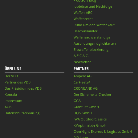
PROGUN Blog
Jobbörse und Nachfolge
Waffen-ABC
Waffenrecht
Rund um den Waffenkauf
Beschussämter
Waffensachverständige
Ausbildungsmöglichkeiten
Erbwaffenblockierung
A.E.C.A.C.
Newsletter
ÜBER UNS
PARTNER
Der VDB
Ampere AG
Partner des VDB
CarFleet24
Das Präsidium des VDB
CRONBANK AG
Kontakt
Der Sicherheits-Checker
Impressum
GGA
AGB
GrantLift GmbH
Datenschutzerklärung
HQS GmbH
IWA OutdoorClassics
KVoptimal.de GmbH
OverNight Express & Logistics GmbH
PiP Laser