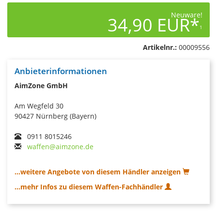
Neuware!
34,90 EUR*
1
Artikelnr.:
00009556
Anbieterinformationen
AimZone GmbH
Am Wegfeld 30
90427 Nürnberg (Bayern)
0911 8015246
waffen@aimzone.de
...weitere Angebote von diesem Händler anzeigen
...mehr Infos zu diesem Waffen-Fachhändler