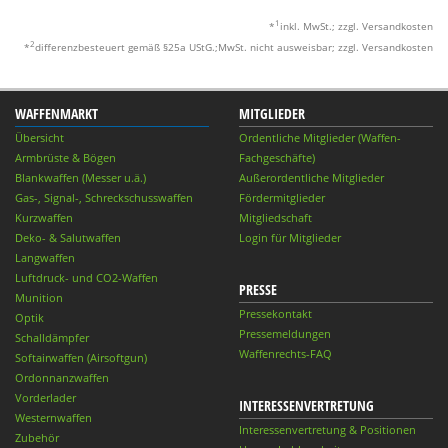
1
*
inkl. MwSt.; zzgl. Versandkosten
2
*
differenzbesteuert gemäß §25a UStG.;MwSt. nicht ausweisbar; zzgl. Versandkosten
WAFFENMARKT
MITGLIEDER
Übersicht
Ordentliche Mitglieder (Waffen-
Armbrüste & Bögen
Fachgeschäfte)
Blankwaffen (Messer u.ä.)
Außerordentliche Mitglieder
Gas-, Signal-, Schreckschusswaffen
Fördermitglieder
Kurzwaffen
Mitgliedschaft
Deko- & Salutwaffen
Login für Mitglieder
Langwaffen
Luftdruck- und CO2-Waffen
PRESSE
Munition
Pressekontakt
Optik
Pressemeldungen
Schalldämpfer
Waffenrechts-FAQ
Softairwaffen (Airsoftgun)
Ordonnanzwaffen
Vorderlader
INTERESSENVERTRETUNG
Westernwaffen
Interessenvertretung & Positionen
Zubehör