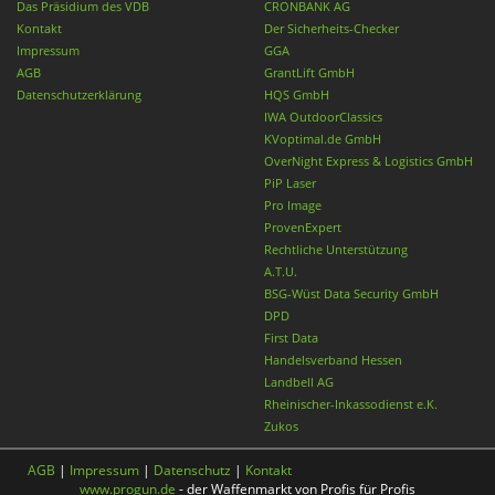
Das Präsidium des VDB
CRONBANK AG
Kontakt
Der Sicherheits-Checker
Impressum
GGA
AGB
GrantLift GmbH
Datenschutzerklärung
HQS GmbH
IWA OutdoorClassics
KVoptimal.de GmbH
OverNight Express & Logistics GmbH
PiP Laser
Pro Image
ProvenExpert
Rechtliche Unterstützung
A.T.U.
BSG-Wüst Data Security GmbH
DPD
First Data
Handelsverband Hessen
Landbell AG
Rheinischer-Inkassodienst e.K.
Zukos
AGB
|
Impressum
|
Datenschutz
|
Kontakt
www.progun.de
- der Waffenmarkt von Profis für Profis