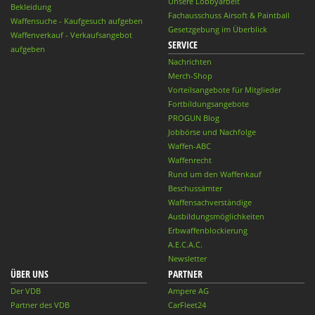
Unsere Lobbyarbeit
Bekleidung
Fachausschuss Airsoft & Paintball
Waffensuche - Kaufgesuch aufgeben
Gesetzgebung im Überblick
Waffenverkauf - Verkaufsangebot
SERVICE
aufgeben
Nachrichten
Merch-Shop
Vorteilsangebote für Mitglieder
Fortbildungsangebote
PROGUN Blog
Jobbörse und Nachfolge
Waffen-ABC
Waffenrecht
Rund um den Waffenkauf
Beschussämter
Waffensachverständige
Ausbildungsmöglichkeiten
Erbwaffenblockierung
A.E.C.A.C.
Newsletter
ÜBER UNS
PARTNER
Der VDB
Ampere AG
Partner des VDB
CarFleet24