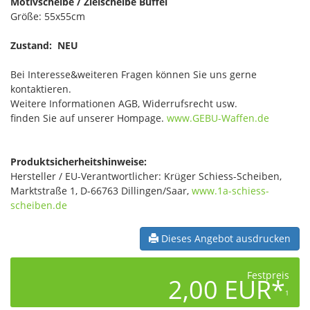
Motivscheibe / Zielscheibe Büffel
Größe: 55x55cm
Zustand: NEU
Bei Interesse&weiteren Fragen können Sie uns gerne
kontaktieren.
Weitere Informationen AGB, Widerrufsrecht usw.
finden Sie auf unserer Hompage.
www.GEBU-Waffen.de
Produktsicherheitshinweise:
Hersteller / EU-Verantwortlicher: Krüger Schiess-Scheiben,
Marktstraße 1, D-66763 Dillingen/Saar,
www.1a-schiess-
scheiben.de
Dieses Angebot ausdrucken
Festpreis
2,00 EUR*
1