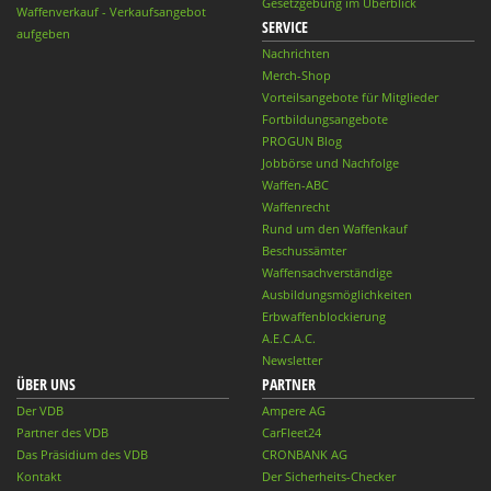
Gesetzgebung im Überblick
Waffenverkauf - Verkaufsangebot
SERVICE
aufgeben
Nachrichten
Merch-Shop
Vorteilsangebote für Mitglieder
Fortbildungsangebote
PROGUN Blog
Jobbörse und Nachfolge
Waffen-ABC
Waffenrecht
Rund um den Waffenkauf
Beschussämter
Waffensachverständige
Ausbildungsmöglichkeiten
Erbwaffenblockierung
A.E.C.A.C.
Newsletter
ÜBER UNS
PARTNER
Der VDB
Ampere AG
Partner des VDB
CarFleet24
Das Präsidium des VDB
CRONBANK AG
Kontakt
Der Sicherheits-Checker