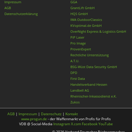
Impressum
GGA
AGB
GrantLift GmbH
Datenschutzerklärung
HQS GmbH
IWA OutdoorClassics
KVoptimal.de GmbH
OverNight Express & Logistics GmbH
PiP Laser
Pro Image
ProvenExpert
Rechtliche Unterstützung
A.T.U.
BSG-Wüst Data Security GmbH
DPD
First Data
Handelsverband Hessen
Landbell AG
Rheinischer-Inkassodienst e.K.
Zukos
AGB
|
Impressum
|
Datenschutz
|
Kontakt
www.progun.de
- der Waffenmarkt von Profis für Profis
VDB @ Social-Media
Instagram
X.com
Facebook
YouTube
© 2026 Verband Deutscher Büchsenmacher