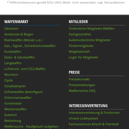
2
*
differenzbesteuert gemäß §25a UStG.;MwSt. nicht ausweisbar; zzgl. Versandkosten
WAFFENMARKT
MITGLIEDER
Übersicht
Ordentliche Mitglieder (Waffen-
Armbrüste & Bögen
Fachgeschäfte)
Blankwaffen (Messer u.ä.)
Außerordentliche Mitglieder
Gas-, Signal-, Schreckschusswaffen
Fördermitglieder
Kurzwaffen
Mitgliedschaft
Deko- & Salutwaffen
Login für Mitglieder
Langwaffen
Luftdruck- und CO2-Waffen
PRESSE
Munition
Pressekontakt
Optik
Pressemeldungen
Schalldämpfer
Waffenrechts-FAQ
Softairwaffen (Airsoftgun)
Ordonnanzwaffen
Vorderlader
INTERESSENVERTRETUNG
Westernwaffen
Interessenvertretung & Positionen
Zubehör
Unsere Lobbyarbeit
Bekleidung
Fachausschuss Airsoft & Paintball
Waffensuche - Kaufgesuch aufgeben