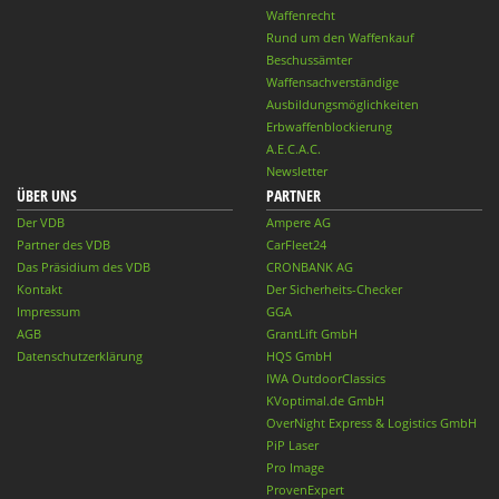
Waffenrecht
Rund um den Waffenkauf
Beschussämter
Waffensachverständige
Ausbildungsmöglichkeiten
Erbwaffenblockierung
A.E.C.A.C.
Newsletter
ÜBER UNS
PARTNER
Der VDB
Ampere AG
Partner des VDB
CarFleet24
Das Präsidium des VDB
CRONBANK AG
Kontakt
Der Sicherheits-Checker
Impressum
GGA
AGB
GrantLift GmbH
Datenschutzerklärung
HQS GmbH
IWA OutdoorClassics
KVoptimal.de GmbH
OverNight Express & Logistics GmbH
PiP Laser
Pro Image
ProvenExpert