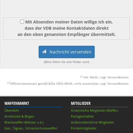
Mit Absenden meiner Daten willige ich ein,
dass der VDB meine Kontaktdaten direkt
an den oben genannten Empfänger übermittelt.
Nachricht versenden
(Bitte füllen Sie alle Felder aus!)
1
*
inkl. MwSt.; zzgl. Versandkosten
2
*
differenzbesteuert gemäß §25a UStG.;MwSt. nicht ausweisbar; zzgl. Versandkosten
WAFFENMARKT
MITGLIEDER
Übersicht
Ordentliche Mitglieder (Waffen-
Armbrüste & Bögen
Fachgeschäfte)
Blankwaffen (Messer u.ä.)
Außerordentliche Mitglieder
Gas-, Signal-, Schreckschusswaffen
Fördermitglieder