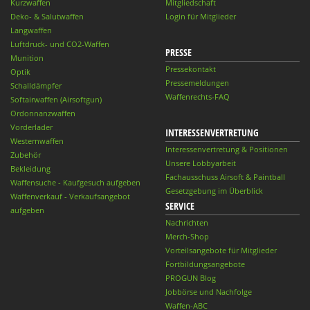
Kurzwaffen
Mitgliedschaft
Deko- & Salutwaffen
Login für Mitglieder
Langwaffen
Luftdruck- und CO2-Waffen
PRESSE
Munition
Pressekontakt
Optik
Pressemeldungen
Schalldämpfer
Waffenrechts-FAQ
Softairwaffen (Airsoftgun)
Ordonnanzwaffen
Vorderlader
INTERESSENVERTRETUNG
Westernwaffen
Interessenvertretung & Positionen
Zubehör
Unsere Lobbyarbeit
Bekleidung
Fachausschuss Airsoft & Paintball
Waffensuche - Kaufgesuch aufgeben
Gesetzgebung im Überblick
Waffenverkauf - Verkaufsangebot
SERVICE
aufgeben
Nachrichten
Merch-Shop
Vorteilsangebote für Mitglieder
Fortbildungsangebote
PROGUN Blog
Jobbörse und Nachfolge
Waffen-ABC