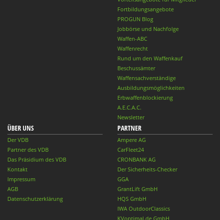
Fortbildungsangebote
PROGUN Blog
Jobbörse und Nachfolge
Waffen-ABC
Waffenrecht
Rund um den Waffenkauf
Beschussämter
Waffensachverständige
Ausbildungsmöglichkeiten
Erbwaffenblockierung
A.E.C.A.C.
Newsletter
ÜBER UNS
PARTNER
Der VDB
Ampere AG
Partner des VDB
CarFleet24
Das Präsidium des VDB
CRONBANK AG
Kontakt
Der Sicherheits-Checker
Impressum
GGA
AGB
GrantLift GmbH
Datenschutzerklärung
HQS GmbH
IWA OutdoorClassics
KVoptimal.de GmbH