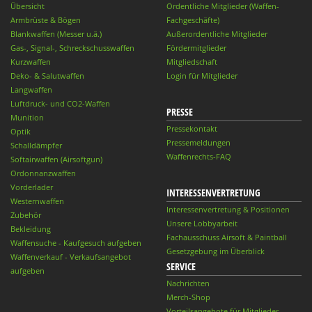
Übersicht
Ordentliche Mitglieder (Waffen-
Armbrüste & Bögen
Fachgeschäfte)
Blankwaffen (Messer u.ä.)
Außerordentliche Mitglieder
Gas-, Signal-, Schreckschusswaffen
Fördermitglieder
Kurzwaffen
Mitgliedschaft
Deko- & Salutwaffen
Login für Mitglieder
Langwaffen
Luftdruck- und CO2-Waffen
PRESSE
Munition
Pressekontakt
Optik
Pressemeldungen
Schalldämpfer
Waffenrechts-FAQ
Softairwaffen (Airsoftgun)
Ordonnanzwaffen
Vorderlader
INTERESSENVERTRETUNG
Westernwaffen
Interessenvertretung & Positionen
Zubehör
Unsere Lobbyarbeit
Bekleidung
Fachausschuss Airsoft & Paintball
Waffensuche - Kaufgesuch aufgeben
Gesetzgebung im Überblick
Waffenverkauf - Verkaufsangebot
SERVICE
aufgeben
Nachrichten
Merch-Shop
Vorteilsangebote für Mitglieder