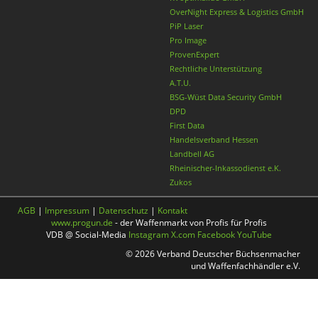
OverNight Express & Logistics GmbH
PiP Laser
Pro Image
ProvenExpert
Rechtliche Unterstützung
A.T.U.
BSG-Wüst Data Security GmbH
DPD
First Data
Handelsverband Hessen
Landbell AG
Rheinischer-Inkassodienst e.K.
Zukos
AGB
|
Impressum
|
Datenschutz
|
Kontakt
www.progun.de
- der Waffenmarkt von Profis für Profis
VDB @ Social-Media
Instagram
X.com
Facebook
YouTube
© 2026 Verband Deutscher Büchsenmacher
und Waffenfachhändler e.V.