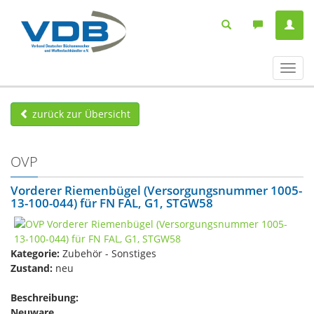
Navig
ein-/
zurück zur Übersicht
OVP
Vorderer Riemenbügel (Versorgungsnummer 1005-
13-100-044) für FN FAL, G1, STGW58
Kategorie:
Zubehör - Sonstiges
Zustand:
neu
Beschreibung:
Neuware