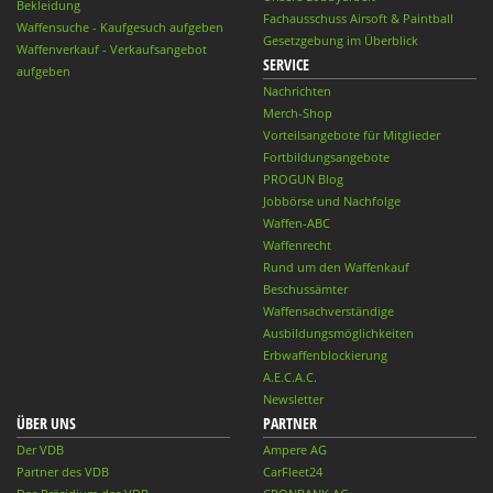
Bekleidung
Fachausschuss Airsoft & Paintball
Waffensuche - Kaufgesuch aufgeben
Gesetzgebung im Überblick
Waffenverkauf - Verkaufsangebot
SERVICE
aufgeben
Nachrichten
Merch-Shop
Vorteilsangebote für Mitglieder
Fortbildungsangebote
PROGUN Blog
Jobbörse und Nachfolge
Waffen-ABC
Waffenrecht
Rund um den Waffenkauf
Beschussämter
Waffensachverständige
Ausbildungsmöglichkeiten
Erbwaffenblockierung
A.E.C.A.C.
Newsletter
ÜBER UNS
PARTNER
Der VDB
Ampere AG
Partner des VDB
CarFleet24