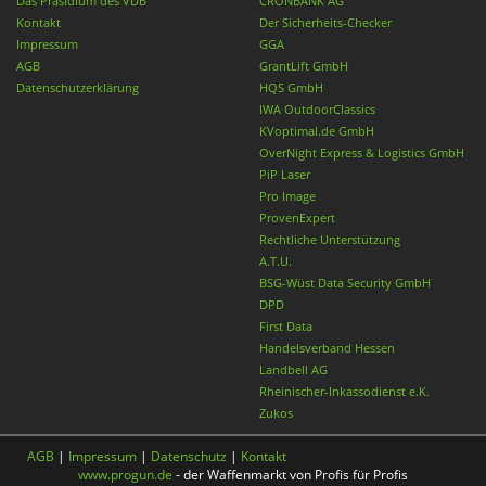
Das Präsidium des VDB
CRONBANK AG
Kontakt
Der Sicherheits-Checker
Impressum
GGA
AGB
GrantLift GmbH
Datenschutzerklärung
HQS GmbH
IWA OutdoorClassics
KVoptimal.de GmbH
OverNight Express & Logistics GmbH
PiP Laser
Pro Image
ProvenExpert
Rechtliche Unterstützung
A.T.U.
BSG-Wüst Data Security GmbH
DPD
First Data
Handelsverband Hessen
Landbell AG
Rheinischer-Inkassodienst e.K.
Zukos
AGB
|
Impressum
|
Datenschutz
|
Kontakt
www.progun.de
- der Waffenmarkt von Profis für Profis