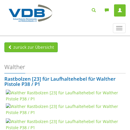
Navig
ein-/
zurück zur Übersicht
Walther
Rastbolzen [23] für Laufhaltehebel für Walther
Pistole P38 / P1