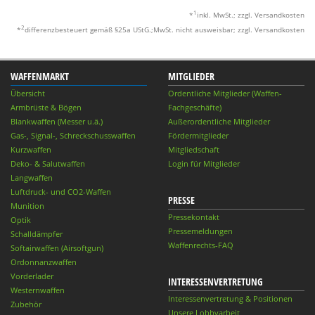
1
*
inkl. MwSt.; zzgl. Versandkosten
2
*
differenzbesteuert gemäß §25a UStG.;MwSt. nicht ausweisbar; zzgl. Versandkosten
WAFFENMARKT
MITGLIEDER
Übersicht
Ordentliche Mitglieder (Waffen-
Armbrüste & Bögen
Fachgeschäfte)
Blankwaffen (Messer u.ä.)
Außerordentliche Mitglieder
Gas-, Signal-, Schreckschusswaffen
Fördermitglieder
Kurzwaffen
Mitgliedschaft
Deko- & Salutwaffen
Login für Mitglieder
Langwaffen
Luftdruck- und CO2-Waffen
PRESSE
Munition
Pressekontakt
Optik
Pressemeldungen
Schalldämpfer
Waffenrechts-FAQ
Softairwaffen (Airsoftgun)
Ordonnanzwaffen
Vorderlader
INTERESSENVERTRETUNG
Westernwaffen
Interessenvertretung & Positionen
Zubehör
Unsere Lobbyarbeit