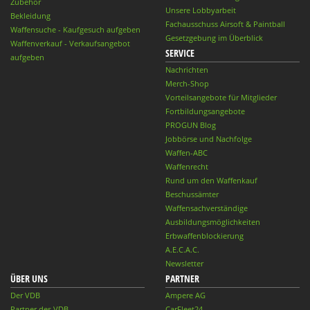
Zubehör
Unsere Lobbyarbeit
Bekleidung
Fachausschuss Airsoft & Paintball
Waffensuche - Kaufgesuch aufgeben
Gesetzgebung im Überblick
Waffenverkauf - Verkaufsangebot
SERVICE
aufgeben
Nachrichten
Merch-Shop
Vorteilsangebote für Mitglieder
Fortbildungsangebote
PROGUN Blog
Jobbörse und Nachfolge
Waffen-ABC
Waffenrecht
Rund um den Waffenkauf
Beschussämter
Waffensachverständige
Ausbildungsmöglichkeiten
Erbwaffenblockierung
A.E.C.A.C.
Newsletter
ÜBER UNS
PARTNER
Der VDB
Ampere AG
Partner des VDB
CarFleet24