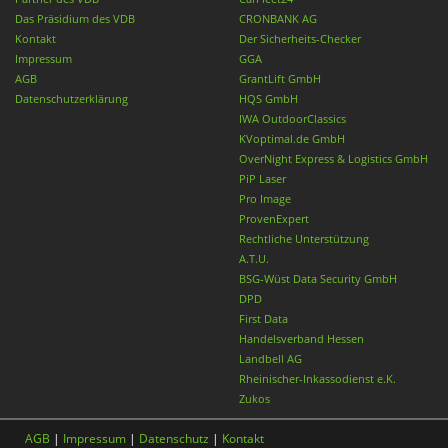
Das Präsidium des VDB
CRONBANK AG
Kontakt
Der Sicherheits-Checker
Impressum
GGA
AGB
GrantLift GmbH
Datenschutzerklärung
HQS GmbH
IWA OutdoorClassics
KVoptimal.de GmbH
OverNight Express & Logistics GmbH
PiP Laser
Pro Image
ProvenExpert
Rechtliche Unterstützung
A.T.U.
BSG-Wüst Data Security GmbH
DPD
First Data
Handelsverband Hessen
Landbell AG
Rheinischer-Inkassodienst e.K.
Zukos
AGB
|
Impressum
|
Datenschutz
|
Kontakt