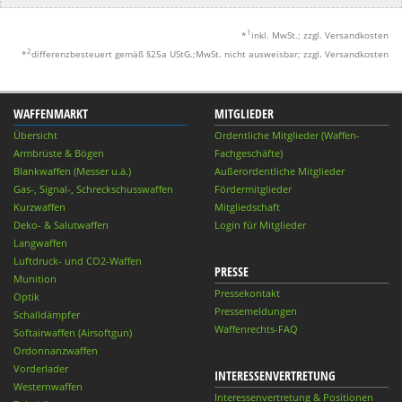
1
*
inkl. MwSt.; zzgl. Versandkosten
2
*
differenzbesteuert gemäß §25a UStG.;MwSt. nicht ausweisbar; zzgl. Versandkosten
WAFFENMARKT
MITGLIEDER
Übersicht
Ordentliche Mitglieder (Waffen-
Armbrüste & Bögen
Fachgeschäfte)
Blankwaffen (Messer u.ä.)
Außerordentliche Mitglieder
Gas-, Signal-, Schreckschusswaffen
Fördermitglieder
Kurzwaffen
Mitgliedschaft
Deko- & Salutwaffen
Login für Mitglieder
Langwaffen
Luftdruck- und CO2-Waffen
PRESSE
Munition
Pressekontakt
Optik
Pressemeldungen
Schalldämpfer
Waffenrechts-FAQ
Softairwaffen (Airsoftgun)
Ordonnanzwaffen
Vorderlader
INTERESSENVERTRETUNG
Westernwaffen
Interessenvertretung & Positionen