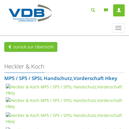
Navig
ein-/
zurück zur Übersicht
Heckler & Koch
MP5 / SP5 / SP5L Handschutz,Vorderschaft Hkey