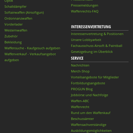
Optik
Pressemeldungen
Schalldämpfer
Waffenrechts-FAQ
Softairwaffen (Airsoftgun)
Ordonnanzwaffen
Vorderlader
INTERESSENVERTRETUNG
Westernwaffen
Interessenvertretung & Positionen
Zubehör
Unsere Lobbyarbeit
Bekleidung
Fachausschuss Airsoft & Paintball
Waffensuche - Kaufgesuch aufgeben
Gesetzgebung im Überblick
Waffenverkauf - Verkaufsangebot
SERVICE
aufgeben
Nachrichten
Merch-Shop
Vorteilsangebote für Mitglieder
Fortbildungsangebote
PROGUN Blog
Jobbörse und Nachfolge
Waffen-ABC
Waffenrecht
Rund um den Waffenkauf
Beschussämter
Waffensachverständige
Ausbildungsmöglichkeiten