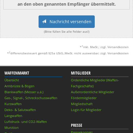
an den oben genannten Empfänger übermittelt.
Nachricht versenden
(Bitte füllen Sie alle Felder aus!)
1
*
inkl. MwSt.; zzgl. Versandkosten
2
*
differenzbesteuert gemäß §25a UStG.;MwSt. nicht ausweisbar; zzgl. Versandkosten
WAFFENMARKT
MITGLIEDER
Übersicht
Ordentliche Mitglieder (Waffen-
Armbrüste & Bögen
Fachgeschäfte)
Blankwaffen (Messer u.ä.)
Außerordentliche Mitglieder
Gas-, Signal-, Schreckschusswaffen
Fördermitglieder
Kurzwaffen
Mitgliedschaft
Deko- & Salutwaffen
Login für Mitglieder
Langwaffen
Luftdruck- und CO2-Waffen
PRESSE
Munition
Pressekontakt