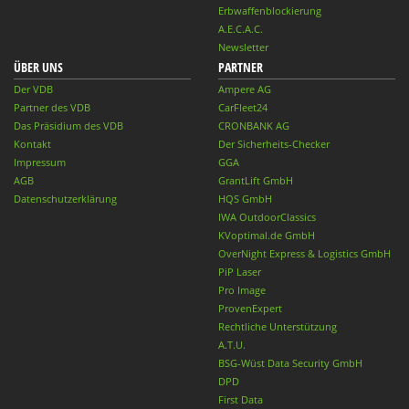
Erbwaffenblockierung
A.E.C.A.C.
Newsletter
ÜBER UNS
PARTNER
Der VDB
Ampere AG
Partner des VDB
CarFleet24
Das Präsidium des VDB
CRONBANK AG
Kontakt
Der Sicherheits-Checker
Impressum
GGA
AGB
GrantLift GmbH
Datenschutzerklärung
HQS GmbH
IWA OutdoorClassics
KVoptimal.de GmbH
OverNight Express & Logistics GmbH
PiP Laser
Pro Image
ProvenExpert
Rechtliche Unterstützung
A.T.U.
BSG-Wüst Data Security GmbH
DPD
First Data