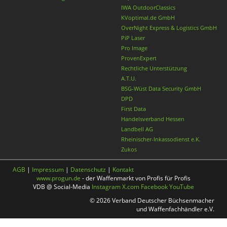
IWA OutdoorClassics
KVoptimal.de GmbH
OverNight Express & Logistics GmbH
PiP Laser
Pro Image
ProvenExpert
Rechtliche Unterstützung
A.T.U.
BSG-Wüst Data Security GmbH
DPD
First Data
Handelsverband Hessen
Landbell AG
Rheinischer-Inkassodienst e.K.
Zukos
AGB
|
Impressum
|
Datenschutz
|
Kontakt
www.progun.de
- der Waffenmarkt von Profis für Profis
VDB @ Social-Media
Instagram
X.com
Facebook
YouTube
© 2026 Verband Deutscher Büchsenmacher
und Waffenfachhändler e.V.