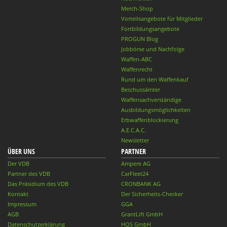
Merch-Shop
Vorteilsangebote für Mitglieder
Fortbildungsangebote
PROGUN Blog
Jobbörse und Nachfolge
Waffen-ABC
Waffenrecht
Rund um den Waffenkauf
Beschussämter
Waffensachverständige
Ausbildungsmöglichkeiten
Erbwaffenblockierung
A.E.C.A.C.
Newsletter
ÜBER UNS
PARTNER
Der VDB
Ampere AG
Partner des VDB
CarFleet24
Das Präsidium des VDB
CRONBANK AG
Kontakt
Der Sicherheits-Checker
Impressum
GGA
AGB
GrantLift GmbH
Datenschutzerklärung
HQS GmbH