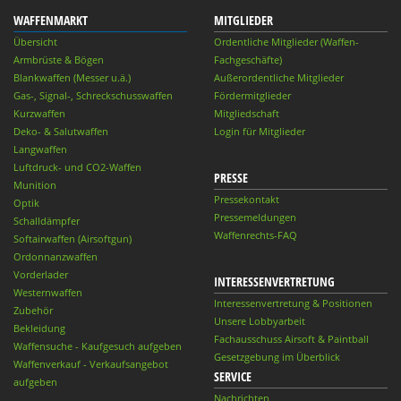
WAFFENMARKT
MITGLIEDER
Übersicht
Ordentliche Mitglieder (Waffen-
Armbrüste & Bögen
Fachgeschäfte)
Blankwaffen (Messer u.ä.)
Außerordentliche Mitglieder
Gas-, Signal-, Schreckschusswaffen
Fördermitglieder
Kurzwaffen
Mitgliedschaft
Deko- & Salutwaffen
Login für Mitglieder
Langwaffen
Luftdruck- und CO2-Waffen
PRESSE
Munition
Pressekontakt
Optik
Pressemeldungen
Schalldämpfer
Waffenrechts-FAQ
Softairwaffen (Airsoftgun)
Ordonnanzwaffen
Vorderlader
INTERESSENVERTRETUNG
Westernwaffen
Interessenvertretung & Positionen
Zubehör
Unsere Lobbyarbeit
Bekleidung
Fachausschuss Airsoft & Paintball
Waffensuche - Kaufgesuch aufgeben
Gesetzgebung im Überblick
Waffenverkauf - Verkaufsangebot
SERVICE
aufgeben
Nachrichten