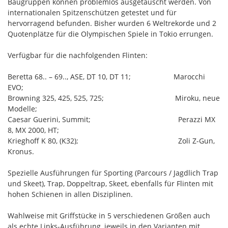
Baugruppen können problemlos ausgetauscht werden. Von
internationalen Spitzenschützen getestet und für
hervorragend befunden. Bisher wurden 6 Weltrekorde und 2
Quotenplätze für die Olympischen Spiele in Tokio errungen.
Verfügbar für die nachfolgenden Flinten:
Beretta 68.. – 69.., ASE, DT 10, DT 11; Marocchi
EVO;
Browning 325, 425, 525, 725; Miroku, neue
Modelle;
Caesar Guerini, Summit; Perazzi MX
8, MX 2000, HT;
Krieghoff K 80, (K32); Zoli Z-Gun,
Kronus.
Spezielle Ausführungen für Sporting (Parcours / Jagdlich Trap
und Skeet), Trap, Doppeltrap, Skeet, ebenfalls für Flinten mit
hohen Schienen in allen Disziplinen.
Wahlweise mit Griffstücke in 5 verschiedenen Größen auch
als echte Links-Ausführung, jeweils in den Varianten mit