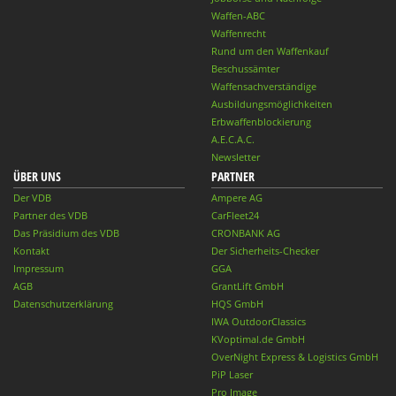
Waffen-ABC
Waffenrecht
Rund um den Waffenkauf
Beschussämter
Waffensachverständige
Ausbildungsmöglichkeiten
Erbwaffenblockierung
A.E.C.A.C.
Newsletter
ÜBER UNS
PARTNER
Der VDB
Ampere AG
Partner des VDB
CarFleet24
Das Präsidium des VDB
CRONBANK AG
Kontakt
Der Sicherheits-Checker
Impressum
GGA
AGB
GrantLift GmbH
Datenschutzerklärung
HQS GmbH
IWA OutdoorClassics
KVoptimal.de GmbH
OverNight Express & Logistics GmbH
PiP Laser
Pro Image