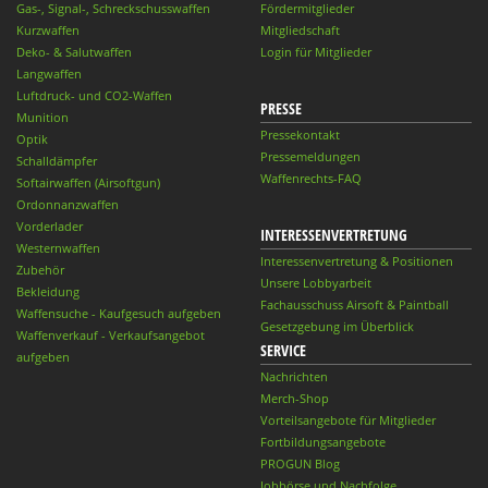
Gas-, Signal-, Schreckschusswaffen
Fördermitglieder
Kurzwaffen
Mitgliedschaft
Deko- & Salutwaffen
Login für Mitglieder
Langwaffen
Luftdruck- und CO2-Waffen
PRESSE
Munition
Pressekontakt
Optik
Pressemeldungen
Schalldämpfer
Waffenrechts-FAQ
Softairwaffen (Airsoftgun)
Ordonnanzwaffen
Vorderlader
INTERESSENVERTRETUNG
Westernwaffen
Interessenvertretung & Positionen
Zubehör
Unsere Lobbyarbeit
Bekleidung
Fachausschuss Airsoft & Paintball
Waffensuche - Kaufgesuch aufgeben
Gesetzgebung im Überblick
Waffenverkauf - Verkaufsangebot
SERVICE
aufgeben
Nachrichten
Merch-Shop
Vorteilsangebote für Mitglieder
Fortbildungsangebote
PROGUN Blog
Jobbörse und Nachfolge