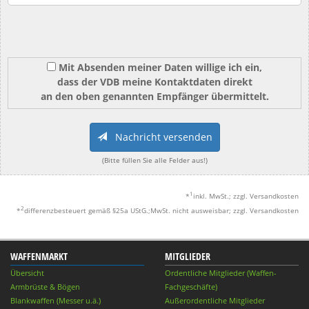
Mit Absenden meiner Daten willige ich ein,
dass der VDB meine Kontaktdaten direkt
an den oben genannten Empfänger übermittelt.
Nachricht versenden
(Bitte füllen Sie alle Felder aus!)
1
*
inkl. MwSt.; zzgl. Versandkosten
2
*
differenzbesteuert gemäß §25a UStG.;MwSt. nicht ausweisbar; zzgl. Versandkosten
WAFFENMARKT
MITGLIEDER
Übersicht
Ordentliche Mitglieder (Waffen-
Armbrüste & Bögen
Fachgeschäfte)
Blankwaffen (Messer u.ä.)
Außerordentliche Mitglieder