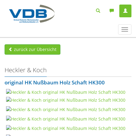
Navig
ein-/
zurück zur Übersicht
Heckler & Koch
original HK Nußbaum Holz Schaft HK300