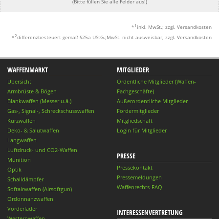
(Bitte füllen Sie alle Felder aus!)
1
*
inkl. MwSt.; zzgl. Versandkosten
2
*
differenzbesteuert gemäß §25a UStG.;MwSt. nicht ausweisbar; zzgl. Versandkosten
WAFFENMARKT
MITGLIEDER
Übersicht
Ordentliche Mitglieder (Waffen-
Armbrüste & Bögen
Fachgeschäfte)
Blankwaffen (Messer u.ä.)
Außerordentliche Mitglieder
Gas-, Signal-, Schreckschusswaffen
Fördermitglieder
Kurzwaffen
Mitgliedschaft
Deko- & Salutwaffen
Login für Mitglieder
Langwaffen
Luftdruck- und CO2-Waffen
PRESSE
Munition
Pressekontakt
Optik
Pressemeldungen
Schalldämpfer
Waffenrechts-FAQ
Softairwaffen (Airsoftgun)
Ordonnanzwaffen
Vorderlader
INTERESSENVERTRETUNG
Westernwaffen