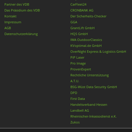
Partner des VDB
CarFleet24
Das Präsidium des VDB
CRONBANK AG
Kontakt
Der Sicherheits-Checker
Impressum
GGA
AGB
GrantLift GmbH
Datenschutzerklärung
HQS GmbH
IWA OutdoorClassics
KVoptimal.de GmbH
OverNight Express & Logistics GmbH
PiP Laser
Pro Image
ProvenExpert
Rechtliche Unterstützung
A.T.U.
BSG-Wüst Data Security GmbH
DPD
First Data
Handelsverband Hessen
Landbell AG
Rheinischer-Inkassodienst e.K.
Zukos