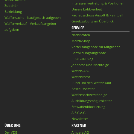
Interessenvertretung & Positionen
Zubehör
Unsere Lobbyarbeit
Bekleidung
Fachausschuss Airsoft & Paintball
Waffensuche - Kaufgesuch aufgeben
Gesetzgebung im Überblick
Waffenverkauf - Verkaufsangebot
SERVICE
aufgeben
Nachrichten
Merch-Shop
Vorteilsangebote für Mitglieder
Fortbildungsangebote
PROGUN Blog
Jobbörse und Nachfolge
Waffen-ABC
Waffenrecht
Rund um den Waffenkauf
Beschussämter
Waffensachverständige
Ausbildungsmöglichkeiten
Erbwaffenblockierung
A.E.C.A.C.
Newsletter
ÜBER UNS
PARTNER
Der VDB
Ampere AG