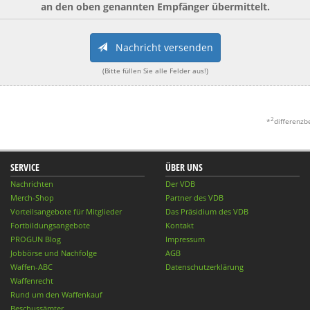
an den oben genannten Empfänger übermittelt.
Nachricht versenden
(Bitte füllen Sie alle Felder aus!)
2
*
differenzb
SERVICE
ÜBER UNS
Nachrichten
Der VDB
Merch-Shop
Partner des VDB
Vorteilsangebote für Mitglieder
Das Präsidium des VDB
Fortbildungsangebote
Kontakt
PROGUN Blog
Impressum
Jobbörse und Nachfolge
AGB
Waffen-ABC
Datenschutzerklärung
Waffenrecht
Rund um den Waffenkauf
Beschussämter