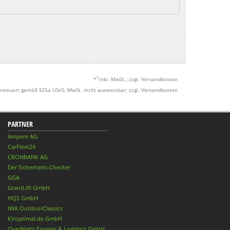
1
*
inkl. MwSt.; zzgl. Versandkosten
esteuert gemäß §25a UStG.;MwSt. nicht ausweisbar; zzgl. Versandkosten
PARTNER
Ampere AG
CarFleet24
CRONBANK AG
Der Sicherheits-Checker
GGA
GrantLift GmbH
HQS GmbH
IWA OutdoorClassics
KVoptimal.de GmbH
OverNight Express & Logistics GmbH