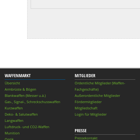
WAFFENMARKT
MITGLIEDER
Übersicht
Ordentliche Mitglieder (Waffen-
Armbrüste & Bögen
Fachgeschäfte)
Blankwaffen (Messer u.ä.)
Außerordentliche Mitglieder
Gas-, Signal-, Schreckschusswaffen
Fördermitglieder
Kurzwaffen
Mitgliedschaft
Deko- & Salutwaffen
Login für Mitglieder
Langwaffen
Luftdruck- und CO2-Waffen
PRESSE
Munition
Pressekontakt
Optik