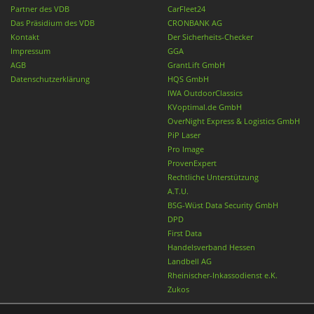
Partner des VDB
CarFleet24
Das Präsidium des VDB
CRONBANK AG
Kontakt
Der Sicherheits-Checker
Impressum
GGA
AGB
GrantLift GmbH
Datenschutzerklärung
HQS GmbH
IWA OutdoorClassics
KVoptimal.de GmbH
OverNight Express & Logistics GmbH
PiP Laser
Pro Image
ProvenExpert
Rechtliche Unterstützung
A.T.U.
BSG-Wüst Data Security GmbH
DPD
First Data
Handelsverband Hessen
Landbell AG
Rheinischer-Inkassodienst e.K.
Zukos