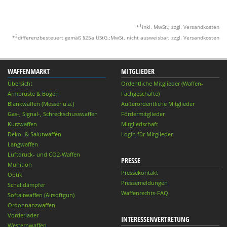
1
*
inkl. MwSt.; zzgl. Versandkosten
2
*
differenzbesteuert gemäß §25a UStG.;MwSt. nicht ausweisbar; zzgl. Versandkosten
WAFFENMARKT
MITGLIEDER
Übersicht
Ordentliche Mitglieder (Waffen-
Armbrüste & Bögen
Fachgeschäfte)
Blankwaffen (Messer u.ä.)
Außerordentliche Mitglieder
Gas-, Signal-, Schreckschusswaffen
Fördermitglieder
Kurzwaffen
Mitgliedschaft
Deko- & Salutwaffen
Login für Mitglieder
Langwaffen
Luftdruck- und CO2-Waffen
PRESSE
Munition
Pressekontakt
Optik
Pressemeldungen
Schalldämpfer
Waffenrechts-FAQ
Softairwaffen (Airsoftgun)
Ordonnanzwaffen
Vorderlader
INTERESSENVERTRETUNG
Westernwaffen