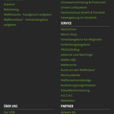
Interessenvertretung & Positionen
Zubehör
Unsere Lobbyarbeit
Bekleidung
Fachausschuss Airsoft & Paintball
Waffensuche - Kaufgesuch aufgeben
Gesetzgebung im Überblick
Waffenverkauf - Verkaufsangebot
SERVICE
aufgeben
Nachrichten
Merch-Shop
Vorteilsangebote für Mitglieder
Fortbildungsangebote
PROGUN Blog
Jobbörse und Nachfolge
Waffen-ABC
Waffenrecht
Rund um den Waffenkauf
Beschussämter
Waffensachverständige
Ausbildungsmöglichkeiten
Erbwaffenblockierung
A.E.C.A.C.
Newsletter
ÜBER UNS
PARTNER
Der VDB
Ampere AG