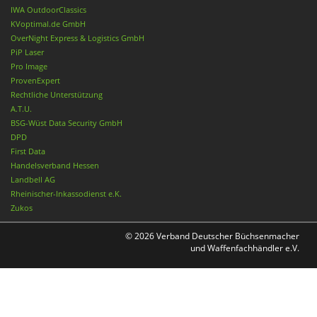
IWA OutdoorClassics
KVoptimal.de GmbH
OverNight Express & Logistics GmbH
PiP Laser
Pro Image
ProvenExpert
Rechtliche Unterstützung
A.T.U.
BSG-Wüst Data Security GmbH
DPD
First Data
Handelsverband Hessen
Landbell AG
Rheinischer-Inkassodienst e.K.
Zukos
© 2026 Verband Deutscher Büchsenmacher
und Waffenfachhändler e.V.