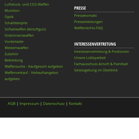
Luftdruck- und CO2-Waffen
PRESSE
Munition
Pressekontakt
Optik
Pressemeldungen
Schalldämpfer
Waffenrechts-FAQ
Softairwaffen (Airsoftgun)
Ordonnanzwaffen
Vorderlader
INTERESSENVERTRETUNG
Westernwaffen
Interessenvertretung & Positionen
Zubehör
Unsere Lobbyarbeit
Bekleidung
Fachausschuss Airsoft & Paintball
Waffensuche - Kaufgesuch aufgeben
Gesetzgebung im Überblick
Waffenverkauf - Verkaufsangebot
aufgeben
AGB
|
Impressum
|
Datenschutz
|
Kontakt