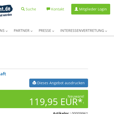
Suche
Kontakt
Mitglieder Login
UNS
PARTNER
PRESSE
INTERESSENVERTRETUNG
aft
Dieses Angebot ausdrucken
Neuware!
119,95 EUR*
1
Artikelnr.:
00009961