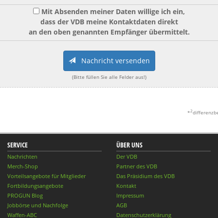
Mit Absenden meiner Daten willige ich ein,
dass der VDB meine Kontaktdaten direkt
an den oben genannten Empfänger übermittelt.
Nachricht versenden
(Bitte füllen Sie alle Felder aus!)
2
*
differenzb
SERVICE
ÜBER UNS
Nachrichten
Der VDB
Merch-Shop
Partner des VDB
Vorteilsangebote für Mitglieder
Das Präsidium des VDB
Fortbildungsangebote
Kontakt
PROGUN Blog
Impressum
Jobbörse und Nachfolge
AGB
Waffen-ABC
Datenschutzerklärung