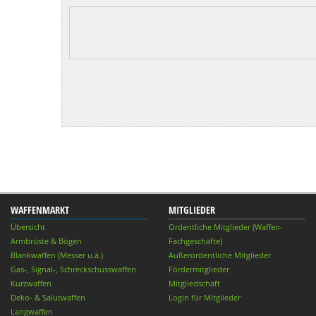
WAFFENMARKT
MITGLIEDER
Übersicht
Ordentliche Mitglieder (Waffen-
Armbrüste & Bögen
Fachgeschäfte)
Blankwaffen (Messer u.ä.)
Außerordentliche Mitglieder
Gas-, Signal-, Schreckschusswaffen
Fördermitglieder
Kurzwaffen
Mitgliedschaft
Deko- & Salutwaffen
Login für Mitglieder
Langwaffen