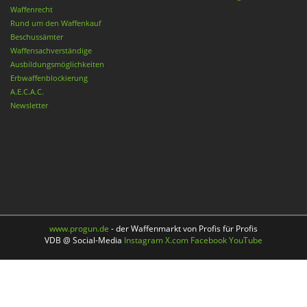
Waffenrecht
Rund um den Waffenkauf
Beschussämter
Waffensachverständige
Ausbildungsmöglichkeiten
Erbwaffenblockierung
A.E.C.A.C.
Newsletter
www.progun.de
- der Waffenmarkt von Profis für Profis
VDB @ Social-Media
Instagram
X.com
Facebook
YouTube