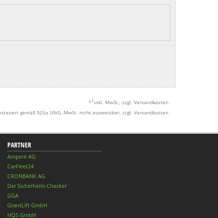
1
*
inkl. MwSt.; zzgl. Versandkosten
esteuert gemäß §25a UStG.;MwSt. nicht ausweisbar; zzgl. Versandkosten
PARTNER
Ampere AG
CarFleet24
CRONBANK AG
Der Sicherheits-Checker
GGA
GrantLift GmbH
HQS GmbH