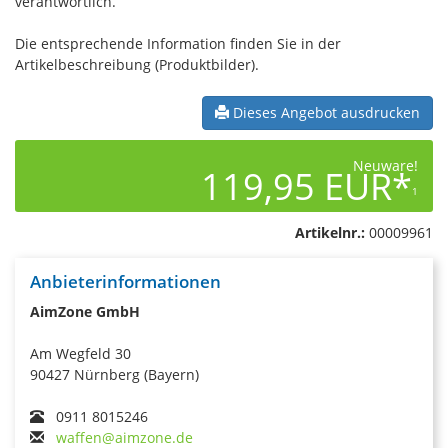
verantwortlich.
Die entsprechende Information finden Sie in der
Artikelbeschreibung (Produktbilder).
Dieses Angebot ausdrucken
Neuware!
119,95 EUR*
1
Artikelnr.:
00009961
Anbieterinformationen
AimZone GmbH
Am Wegfeld 30
90427 Nürnberg (Bayern)
0911 8015246
waffen@aimzone.de