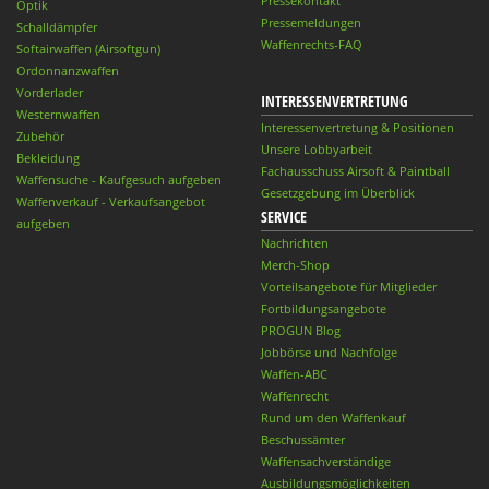
Pressekontakt
Optik
Pressemeldungen
Schalldämpfer
Waffenrechts-FAQ
Softairwaffen (Airsoftgun)
Ordonnanzwaffen
Vorderlader
INTERESSENVERTRETUNG
Westernwaffen
Interessenvertretung & Positionen
Zubehör
Unsere Lobbyarbeit
Bekleidung
Fachausschuss Airsoft & Paintball
Waffensuche - Kaufgesuch aufgeben
Gesetzgebung im Überblick
Waffenverkauf - Verkaufsangebot
SERVICE
aufgeben
Nachrichten
Merch-Shop
Vorteilsangebote für Mitglieder
Fortbildungsangebote
PROGUN Blog
Jobbörse und Nachfolge
Waffen-ABC
Waffenrecht
Rund um den Waffenkauf
Beschussämter
Waffensachverständige
Ausbildungsmöglichkeiten