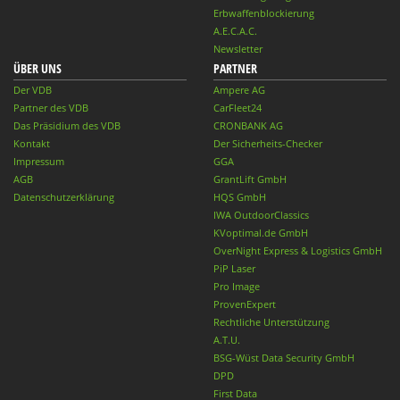
Erbwaffenblockierung
A.E.C.A.C.
Newsletter
ÜBER UNS
PARTNER
Der VDB
Ampere AG
Partner des VDB
CarFleet24
Das Präsidium des VDB
CRONBANK AG
Kontakt
Der Sicherheits-Checker
Impressum
GGA
AGB
GrantLift GmbH
Datenschutzerklärung
HQS GmbH
IWA OutdoorClassics
KVoptimal.de GmbH
OverNight Express & Logistics GmbH
PiP Laser
Pro Image
ProvenExpert
Rechtliche Unterstützung
A.T.U.
BSG-Wüst Data Security GmbH
DPD
First Data