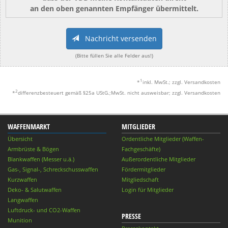
an den oben genannten Empfänger übermittelt.
Nachricht versenden
(Bitte füllen Sie alle Felder aus!)
1
*
inkl. MwSt.; zzgl. Versandkosten
2
*
differenzbesteuert gemäß §25a UStG.;MwSt. nicht ausweisbar; zzgl. Versandkosten
WAFFENMARKT
MITGLIEDER
Übersicht
Ordentliche Mitglieder (Waffen-
Armbrüste & Bögen
Fachgeschäfte)
Blankwaffen (Messer u.ä.)
Außerordentliche Mitglieder
Gas-, Signal-, Schreckschusswaffen
Fördermitglieder
Kurzwaffen
Mitgliedschaft
Deko- & Salutwaffen
Login für Mitglieder
Langwaffen
Luftdruck- und CO2-Waffen
PRESSE
Munition