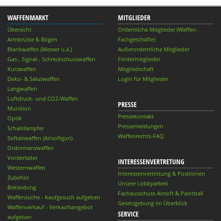
WAFFENMARKT
MITGLIEDER
Übersicht
Ordentliche Mitglieder (Waffen-
Armbrüste & Bögen
Fachgeschäfte)
Blankwaffen (Messer u.ä.)
Außerordentliche Mitglieder
Gas-, Signal-, Schreckschusswaffen
Fördermitglieder
Kurzwaffen
Mitgliedschaft
Deko- & Salutwaffen
Login für Mitglieder
Langwaffen
Luftdruck- und CO2-Waffen
PRESSE
Munition
Pressekontakt
Optik
Pressemeldungen
Schalldämpfer
Waffenrechts-FAQ
Softairwaffen (Airsoftgun)
Ordonnanzwaffen
Vorderlader
INTERESSENVERTRETUNG
Westernwaffen
Interessenvertretung & Positionen
Zubehör
Unsere Lobbyarbeit
Bekleidung
Fachausschuss Airsoft & Paintball
Waffensuche - Kaufgesuch aufgeben
Gesetzgebung im Überblick
Waffenverkauf - Verkaufsangebot
SERVICE
aufgeben