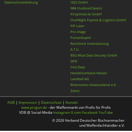
Datenschutzerklärung
HQS GmbH
IWA OutdoorClassics
KVoptimal.de GmbH
OverNight Express & Logistics GmbH
PiP Laser
Pro Image
ProvenExpert
Rechtliche Unterstützung
A.T.U.
BSG-Wüst Data Security GmbH
DPD
First Data
Handelsverband Hessen
Landbell AG
Rheinischer-Inkassodienst e.K.
Zukos
AGB
|
Impressum
|
Datenschutz
|
Kontakt
www.progun.de
- der Waffenmarkt von Profis für Profis
VDB @ Social-Media
Instagram
X.com
Facebook
YouTube
© 2026 Verband Deutscher Büchsenmacher
und Waffenfachhändler e.V.