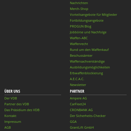
Nachrichten
Merch-Shop
Vorteilsangebote für Mitglieder
Fortbildungsangebote
PROGUN Blog
Jobbörse und Nachfolge
Waffen-ABC
Waffenrecht
Rund um den Waffenkauf
Beschussämter
Waffensachverständige
Ausbildungsmöglichkeiten
Erbwaffenblockierung
A.E.C.A.C.
Newsletter
ÜBER UNS
PARTNER
Der VDB
Ampere AG
Partner des VDB
CarFleet24
Das Präsidium des VDB
CRONBANK AG
Kontakt
Der Sicherheits-Checker
Impressum
GGA
AGB
GrantLift GmbH